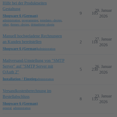
Hilfe bei der Produktseiten
Gestaltung
29. Januar
9
105
2026
Shopware 6 (German)
administration
,
programming
,
templates--design
,
other
,
themes--design
,
drittanbieter-plugin
Manuell hochgeladene Rechnungen
27. Januar
an Kunden bereitstellen
2
118
2026
Shopware 6 (German)
administration
Mailversand-Umstellung von "SMTP
Server" auf "SMTP Server mit
26. Januar
5
230
OAuth 2"
2026
Installation / Einstieg
administration
Versandkostenberechnung im
23. Januar
Bestellabschluss
8
135
2026
Shopware 6 (German)
general
,
administration