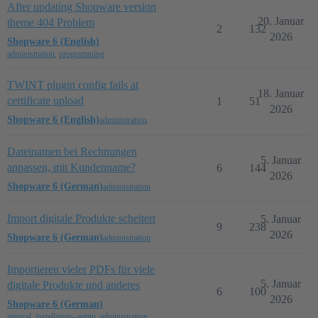
After updating Shopware version
20. Januar
theme 404 Problem
2
132
2026
Shopware 6 (English)
administration
,
programming
TWINT plugin config fails at
18. Januar
certificate upload
1
51
2026
Shopware 6 (English)
administration
Dateinamen bei Rechnungen
5. Januar
anpassen, mit Kundenname?
6
144
2026
Shopware 6 (German)
administration
Import digitale Produkte scheitert
5. Januar
9
238
2026
Shopware 6 (German)
administration
Importieren vieler PDFs für viele
5. Januar
digitale Produkte und anderes
6
100
2026
Shopware 6 (German)
general
,
installation--gettin
,
administration