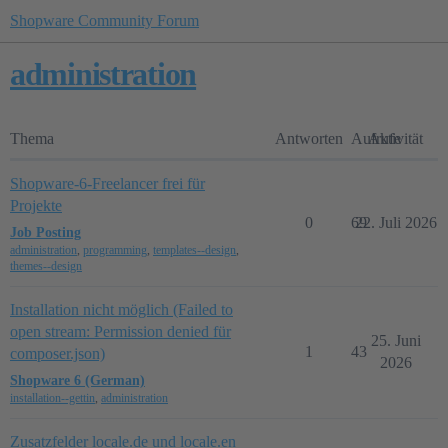
Shopware Community Forum
administration
Thema
Antworten
Aufrufe
Aktivität
Shopware-6-Freelancer frei für
Projekte
0
69
22. Juli 2026
Job Posting
administration
,
programming
,
templates--design
,
themes--design
Installation nicht möglich (Failed to
open stream: Permission denied für
25. Juni
1
43
composer.json)
2026
Shopware 6 (German)
installation--gettin
,
administration
Zusatzfelder locale.de und locale.en