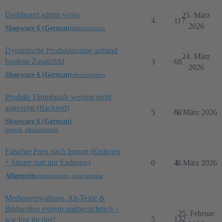
Dashboard admin weiss
25. März
4
117
2026
Shopware 6 (German)
administration
Dynamische Produktgruppe anhand
24. März
boolean Zusatzfeld
3
68
2026
Shopware 6 (German)
administration
Produkt Thumbnails werden nicht
angezeigt (Backend)
5
69
5. März 2026
Shopware 6 (German)
general
,
administration
Falscher Preis nach Import (Endpreis
+ Steuer statt nur Endpreis)
0
41
3. März 2026
Allgemein
administration
,
programming
Medienverwaltung, Alt-Texte &
Bildgrößen extrem unübersichtlich –
25. Februar
5
132
wie löst ihr das?