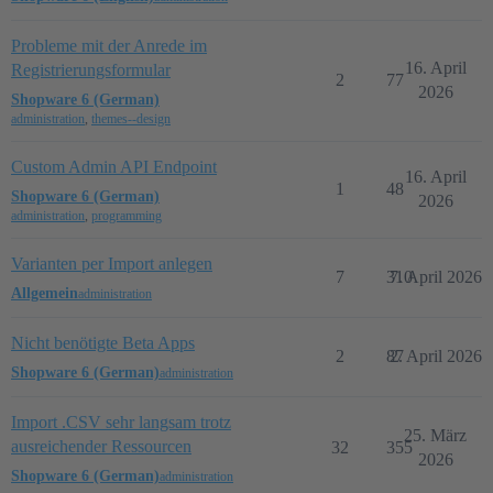
Probleme mit der Anrede im
16. April
Registrierungsformular
2
77
2026
Shopware 6 (German)
administration
,
themes--design
Custom Admin API Endpoint
16. April
1
48
Shopware 6 (German)
2026
administration
,
programming
Varianten per Import anlegen
7
310
7. April 2026
Allgemein
administration
Nicht benötigte Beta Apps
2
87
2. April 2026
Shopware 6 (German)
administration
Import .CSV sehr langsam trotz
25. März
ausreichender Ressourcen
32
355
2026
Shopware 6 (German)
administration