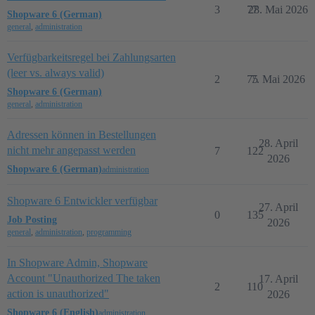
3
77
28. Mai 2026
Shopware 6 (German)
general
,
administration
Verfügbarkeitsregel bei Zahlungsarten
(leer vs. always valid)
2
75
7. Mai 2026
Shopware 6 (German)
general
,
administration
Adressen können in Bestellungen
28. April
nicht mehr angepasst werden
7
122
2026
Shopware 6 (German)
administration
Shopware 6 Entwickler verfügbar
27. April
0
135
Job Posting
2026
general
,
administration
,
programming
In Shopware Admin, Shopware
Account "Unauthorized The taken
17. April
2
110
action is unauthorized"
2026
Shopware 6 (English)
administration