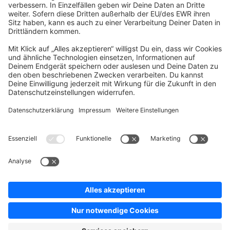
Company
Newsletter
Press
Contact
Jobs
Store
Shopware 6 Handbook by
Splendid (German)
Shopware 6 - Product Feedback &
Ideas
Terms & Conditions
Privacy
Legal notice
Sitemap
Cookie settings