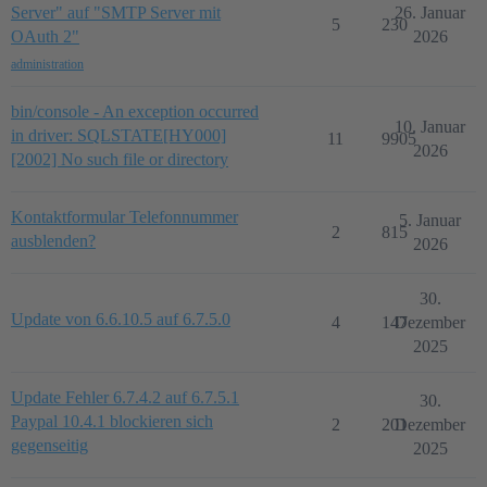
Server" auf "SMTP Server mit
26. Januar
5
230
OAuth 2"
2026
administration
bin/console - An exception occurred
10. Januar
in driver: SQLSTATE[HY000]
11
9905
2026
[2002] No such file or directory
Kontaktformular Telefonnummer
5. Januar
2
815
ausblenden?
2026
30.
Update von 6.6.10.5 auf 6.7.5.0
4
147
Dezember
2025
Update Fehler 6.7.4.2 auf 6.7.5.1
30.
Paypal 10.4.1 blockieren sich
2
201
Dezember
gegenseitig
2025