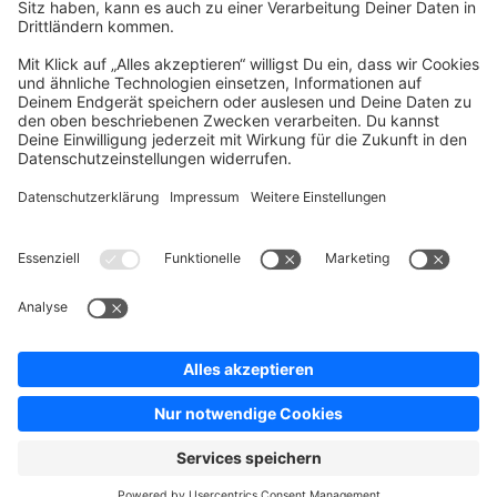
Company
Newsletter
Press
Contact
Jobs
Store
Shopware 6 Handbook by
Splendid (German)
Shopware 6 - Product Feedback &
Ideas
Terms & Conditions
Privacy
Legal notice
Sitemap
Cookie settings
Copyright © shopware AG - All rights reserved