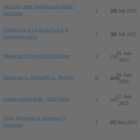
Shop nur unter 'meinshop.de/public'
2
139
21. Juli 2025
erreichbar
Update von 6.5.8.18 auf 6.6.X.X
1
167
16. Juli 2025
funktioniert nicht
30. Juni
Shopware 6 Shop Online Bringen
3
159
2025
28. Juni
Shopware 6 - MariaDB vs. MySQL
31
4866
2025
12. Juni
Update schlägt Fehl - SQL Fehler
3
147
2025
Stripe Payments in Shopware 6
1
102
27. Mai 2025
einbinden