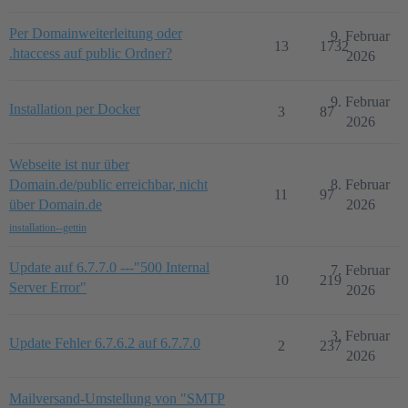
Per Domainweiterleitung oder
9. Februar
13
1732
.htaccess auf public Ordner?
2026
9. Februar
Installation per Docker
3
87
2026
Webseite ist nur über
Domain.de/public erreichbar, nicht
8. Februar
11
97
über Domain.de
2026
installation--gettin
Update auf 6.7.7.0 ---"500 Internal
7. Februar
10
219
Server Error"
2026
3. Februar
Update Fehler 6.7.6.2 auf 6.7.7.0
2
237
2026
Mailversand-Umstellung von "SMTP