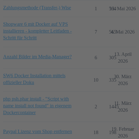
Zahlungsmethode (Transfer-) Wise
1
564
13. Mai 2026
Shopware 6 mit Docker auf VPS
installieren - kompletter Leitfaden -
7
565
4. Mai 2026
Schritt für Schritt
13. April
Anzahl Bilder im Media-Manager?
6
305
2026
SW6 Docker Installation mittels
30. März
10
335
offizieller Doku
2026
php psh.phar install - "Script with
11. März
name install not found" in eigenem
2
1445
2026
Dockercontainer
19. Februar
Paypal Lizenz vom Shop entfernen
18
198
2026