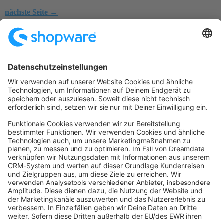
nächste Seite →
Startseite
Kategorien
Richtlinien
Nutzungsbedingungen
Datenschutzerklärung
Angetrieben von
Discourse
, beste Erfahrung mit aktiviertem
JavaScript
community@shopware.com