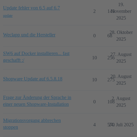
19.
Update fehler von 6.5 auf 6.7
2
143
November
update
2025
28. Oktober
Weclapp und die Hersteller
0
68
2025
SW6 auf Docker installieren... fast
27. August
10
256
geschafft :/
2025
20. August
Shopware Update auf 6.5.8.18
10
275
2025
Frage zur Änderung der Sprache in
2. August
0
108
einer neuen Shopware-Installation
2025
Migrationsvorgang abbrechen
4
570
24. Juli 2025
stoppen