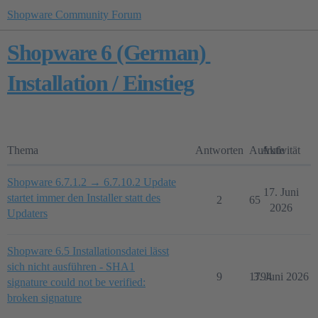
Shopware Community Forum
Shopware 6 (German)
Installation / Einstieg
Thema
Antworten
Aufrufe
Aktivität
Shopware 6.7.1.2 → 6.7.10.2 Update
17. Juni
startet immer den Installer statt des
2
65
2026
Updaters
Shopware 6.5 Installationsdatei lässt
sich nicht ausführen - SHA1
9
1794
3. Juni 2026
signature could not be verified:
broken signature