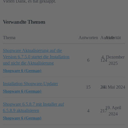
Vielen Dank, es hat geklappt.
Verwandte Themen
Thema
Antworten
Aufrufe
Aktivität
Shopware Aktualisierung auf die
Version 6.7.5.0 startet die Installation
4. Dezember
6
124
und nicht die Aktualisierung
2025
Shopware 6 (German)
Installation Shopware-Updater
15
261
14. Mai 2024
Shopware 6 (German)
Shopware 6.5.8.7 mit Installer auf
19. April
6.5.8.9 aktualisieren
4
217
2024
Shopware 6 (German)