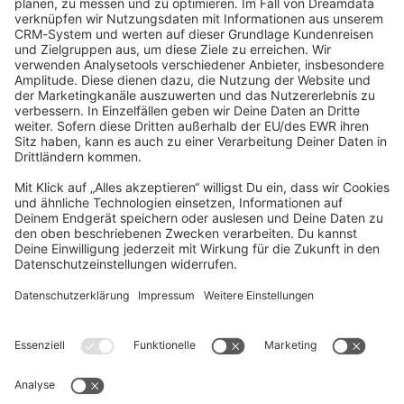
community@shopware.com
Company
Newsletter
Press
Contact
Jobs
Store
Shopware 6 Handbook by
Splendid (German)
Shopware 6 - Product Feedback &
Ideas