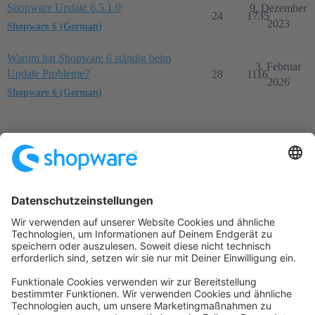
Shopware Update 6.5.1.0
9. Dezember
24
1735
2023
Shopware 6 (German)
Warum hat Shopware 6 ständig beim
3. Februar
Update Probleme?
28
1116
2026
Shopware 6 (German)
Startseite
Kategorien
Richtlinien
Nutzungsbedingungen
Datenschutzerklärung
Angetrieben von
Discourse
, beste Erfahrung mit aktiviertem
JavaScript