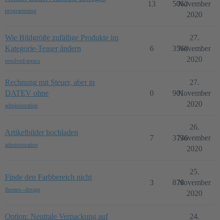
13
5062
November
programming
2020
Wie Bildgröße zufällige Produkte im
27.
Kategorie-Teaser ändern
6
3568
November
2020
resolved-topics
Rechnung mit Steuer, aber in
27.
DATEV ohne
0
901
November
2020
administration
26.
Artikelbilder hochladen
7
3736
November
administration
2020
25.
Finde den Farbbereich nicht
3
878
November
themes--design
2020
Option: Neutrale Verpackung auf
24.