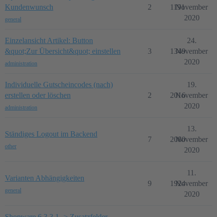
Kundenwunsch
2
1191
November
2020
general
Einzelansicht Artikel: Button
24.
&quot;Zur Übersicht&quot; einstellen
3
1349
November
2020
administration
Individuelle Gutscheincodes (nach)
19.
erstellen oder löschen
2
2016
November
2020
administration
13.
Ständiges Logout im Backend
7
2080
November
other
2020
11.
Varianten Abhängigkeiten
9
1924
November
general
2020
Shopware 6.3.3.1 -> Zusatzfelder