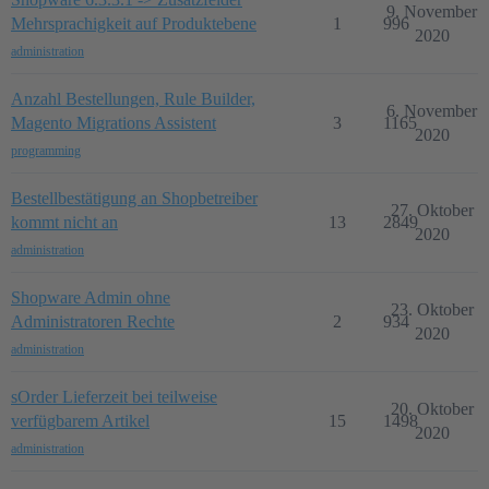
9. November
Mehrsprachigkeit auf Produktebene
1
996
2020
administration
Anzahl Bestellungen, Rule Builder,
6. November
Magento Migrations Assistent
3
1165
2020
programming
Bestellbestätigung an Shopbetreiber
27. Oktober
kommt nicht an
13
2849
2020
administration
Shopware Admin ohne
23. Oktober
Administratoren Rechte
2
934
2020
administration
sOrder Lieferzeit bei teilweise
20. Oktober
verfügbarem Artikel
15
1498
2020
administration