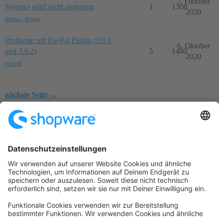
7. Oktober
System) wird nicht angezeigt
1
1308
2020
themes--design
Probleme mit PayPal Plugin (3.0.1
6. Oktober
und 3.0.2)
5
1480
2020
general
nächste Seite →
Startseite
Kategorien
Richtlinien
Nutzungsbedingungen
Datenschutzerklärung
Angetrieben von
Discourse
, beste Erfahrung mit aktiviertem
JavaScript