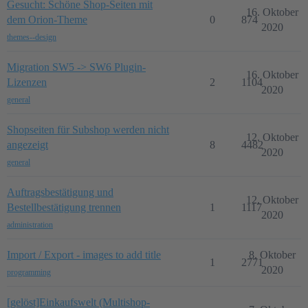
Gesucht: Schöne Shop-Seiten mit
16. Oktober
dem Orion-Theme
0
874
2020
themes--design
Migration SW5 -> SW6 Plugin-
16. Oktober
Lizenzen
2
1104
2020
general
Shopseiten für Subshop werden nicht
12. Oktober
angezeigt
8
4482
2020
general
Auftragsbestätigung und
12. Oktober
Bestellbestätigung trennen
1
1117
2020
administration
Import / Export - images to add title
8. Oktober
1
2771
2020
programming
[gelöst]Einkaufswelt (Multishop-