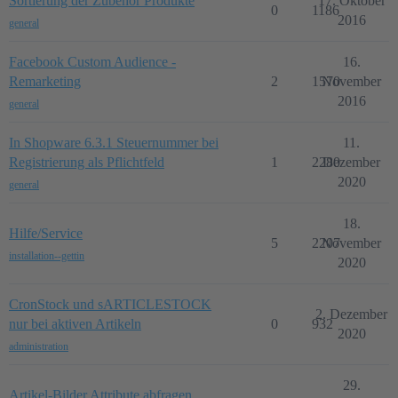
Sortierung der Zubehör Produkte
17. Oktober
0
1186
2016
general
Facebook Custom Audience -
16.
Remarketing
2
1570
November
2016
general
In Shopware 6.3.1 Steuernummer bei
11.
Registrierung als Pflichtfeld
1
2280
Dezember
2020
general
18.
Hilfe/Service
5
2207
November
installation--gettin
2020
CronStock und sARTICLESTOCK
2. Dezember
nur bei aktiven Artikeln
0
932
2020
administration
29.
Artikel-Bilder Attribute abfragen