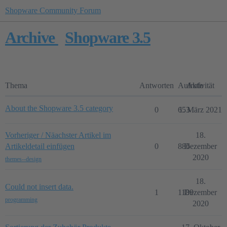
Shopware Community Forum
Archive
Shopware 3.5
Thema
Antworten
Aufrufe
Aktivität
About the Shopware 3.5 category
0
653
1. März 2021
Vorheriger / Näachster Artikel im
18.
Artikeldetail einfügen
0
886
Dezember
2020
themes--design
18.
Could not insert data.
1
1189
Dezember
programming
2020