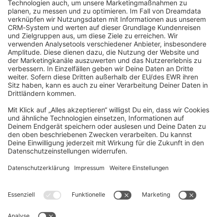
community@shopware.com
Company
Newsletter
Press
Contact
Jobs
Store
Shopware 6 Handbook by
Splendid (German)
Shopware 6 - Product Feedback &
Ideas