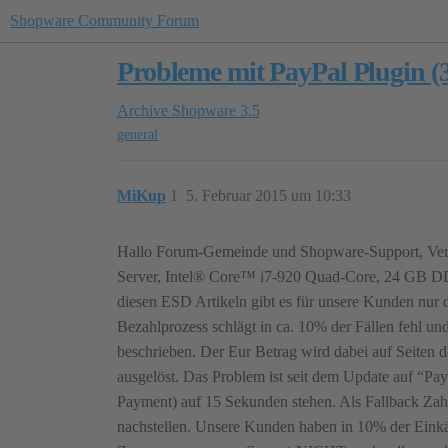
Shopware Community Forum
Probleme mit PayPal Plugin (3
Archive
Shopware 3.5
general
MiKup
1
5. Februar 2015 um 10:33
Hallo Forum-Gemeinde und Shopware-Support, Versi
Server, Intel® Core™ i7-920 Quad-Core, 24 GB DDR
diesen ESD Artikeln gibt es für unsere Kunden nur
Bezahlprozess schlägt in ca. 10% der Fällen fehl un
beschrieben. Der Eur Betrag wird dabei auf Seiten d
ausgelöst. Das Problem ist seit dem Update auf “P
Payment) auf 15 Sekunden stehen. Als Fallback Zah
nachstellen. Unsere Kunden haben in 10% der Einkä