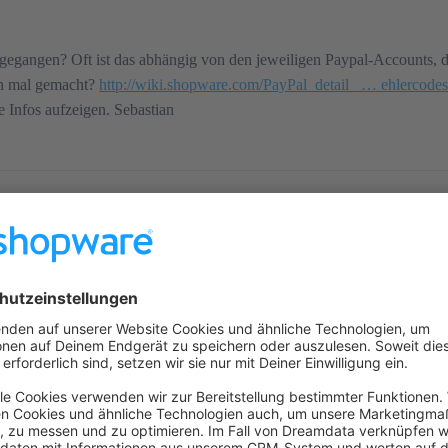
chgegangen? Oft ist das abhängig von den jeweiligen Paypal-Accounts,
on mal gemacht?
http://wiki.shopware.com/PayPal_detail_ … ehlercodes
te Infos aufzeigen. Sebastian
ade auf v3.0.1. (Shopware Version 5.5.8).