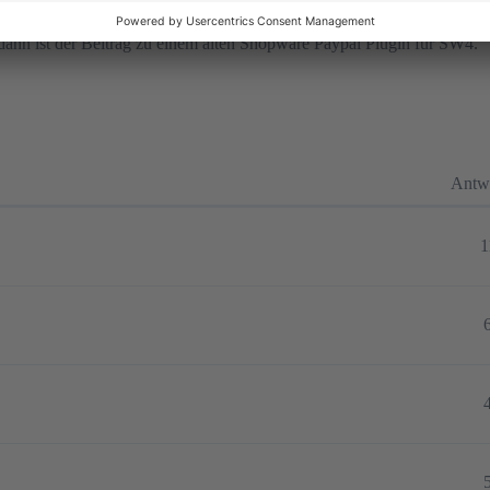
 dann ist der Beitrag zu einem alten Shopware Paypal Plugin für SW4.
Antw
1