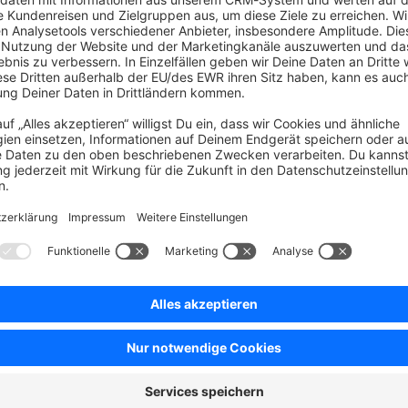
gangen?
-Accounts, die zu einem Timeout führen können. Daher kann man das T
rcodes
der offensichtlich nicht zu der Seite, die du teilen wolltest. Bei uns t