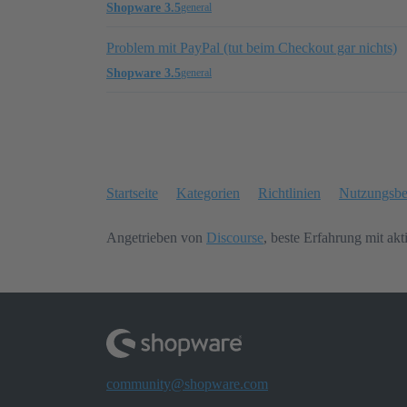
Shopware 3.5
general
Problem mit PayPal (tut beim Checkout gar nichts)
Shopware 3.5
general
Startseite
Kategorien
Richtlinien
Nutzungsb
Angetrieben von
Discourse
, beste Erfahrung mit akt
community@shopware.com