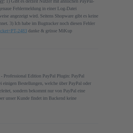
er
: 1) Gibt es derzeit Nutzer mit ähnlichen PayPal-
genaue Fehlermeldung in einer Log-Datei
eise angezeigt wird. Seitens Shopware gibt es keine
net. 3) Ich habe im Bugtracker noch diesen Fehler
?ticket=PT-2483
danke & grüsse MiKup
- Professional Edition PayPal Plugin: PayPal
 einigen Bestellungen, welche über PayPal oder
eleitet, sondern bekommt nur von PayPal eine
aber unser Kunde findet im Backend keine