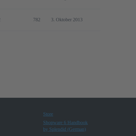
2
782
3. Oktober 2013
Store
Shopware 6 Handbook
by Splendid (German)