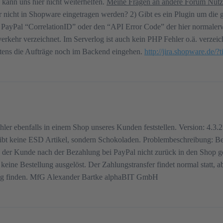
ann uns hier nicht weiterhelfen.
Meine Fragen an andere Forum Nutz
 nicht in Shopware eingetragen werden? 2) Gibt es ein Plugin um die 
e PayPal “CorrelationID” oder den “API Error Code” der hier normalerw
kehr verzeichnet. Im Serverlog ist auch kein PHP Fehler o.ä. verzeich
gstens die Aufträge noch im Backend eingehen.
http://jira.shopware.de/
r ebenfalls in einem Shop unseres Kunden feststellen. Version: 4.3.2 
bt keine ESD Artikel, sondern Schokoladen. Problembeschreibung: Bei
 der Kunde nach der Bezahlung bei PayPal nicht zurück in den Shop g
ine Bestellung ausgelöst. Der Zahlungstransfer findet normal statt, 
Lösung finden. MfG Alexander Bartke alphaBIT GmbH