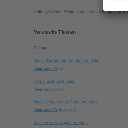
Hallo @Arvien‍. Wenn ich mich nicht komplett irre,
Verwandte Themen
Thema
Paypal Bezahlung funktioniert nicht
Shopware 3.5
other
paypal geht nicht mehr
Shopware 3.5
other
Paypal-Plugin ohne Funktion :oops:
Shopware 3.5
administration
Mysteriöse Anzeigen im Shop