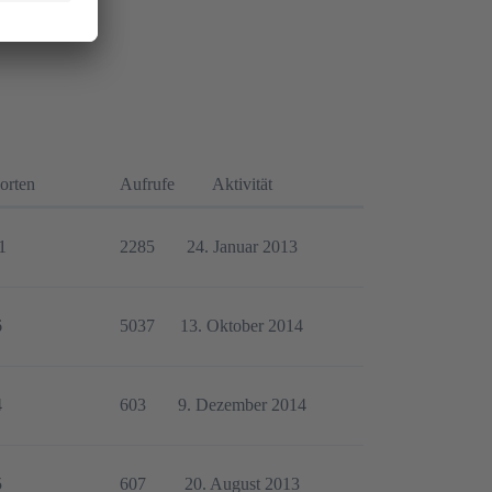
orten
Aufrufe
Aktivität
1
2285
24. Januar 2013
6
5037
13. Oktober 2014
4
603
9. Dezember 2014
5
607
20. August 2013