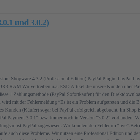
.0.1 und 3.0.2)
on: Shopware 4.3.2 (Professional Edition) PayPal Plugin: PayPal Pa
3 RAM Wir vertreiben u.a. ESD Artikel die unsere Kunden über PayP
 diese 1 Zahlungsmethode (PayPal-Sofortkaufen) für den Direktdownl
d wird mit der Fehlermeldung “Es ist ein Problem aufgetreten und die 
es Kunden (Käufer) sogar bei PayPal erfolgreich abgebucht. Im Shop is
ayPal Payment 3.0.1” bzw. immer noch in Version “3.0.2” vorhanden. W
lungsart ist PayPal zugewiesen. Wir konnten den Fehler im “live”-Be
ufe auch diese Probleme. Wir nutzen eine Professional-Edition und de