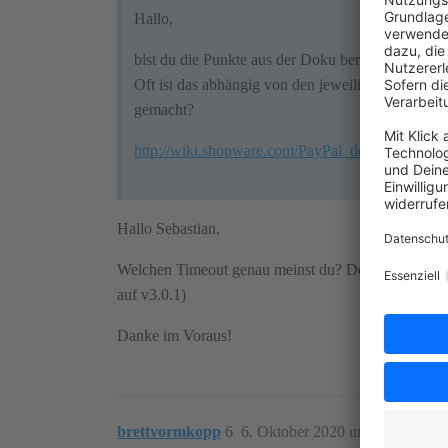
Hallo,
bist du die Punkte aus der Doku bereits durchge
Oft ist das abhängig von den jeweiligen Paypal
gemacht?
http://wiki.shopware.com/PayPal_detail_ … ehle
Hallo Sebastian,
Welchen Timeout genau meinst du? Dein Link führt lei
auf v3.0.1)
Danke im Voraus!
brettvormkopp
6
6. Oktober 2020 um 11:03