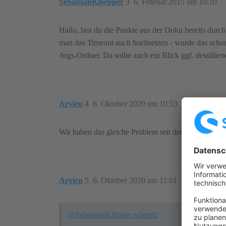
SebastianKloepper
3
6. Februar 2015 um 10:10
Hallo, bist du die Punkte aus der Doku bereits dur
man das Timeout auch hochsetzen - wurde das sch
/logs-Ordner. Da sollte auch ein Blick ggf. detaillier
Arvien
4
6. Oktober 2020 um 10:53
Wir haben das gleiche Problem seit dem Plugin Upgr
Arvien
5
6. Oktober 2020 um 11:01
@SebastianKlöpper schrieb: