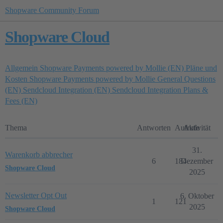
Shopware Community Forum
Shopware Cloud
Allgemein
Shopware Payments powered by Mollie (EN)
Pläne und
Kosten
Shopware Payments powered by Mollie
General Questions
(EN)
Sendcloud Integration (EN)
Sendcloud Integration
Plans &
Fees (EN)
Thema
Antworten
Aufrufe
Aktivität
31.
Warenkorb abbrecher
6
184
Dezember
Shopware Cloud
2025
Newsletter Opt Out
6. Oktober
1
121
2025
Shopware Cloud