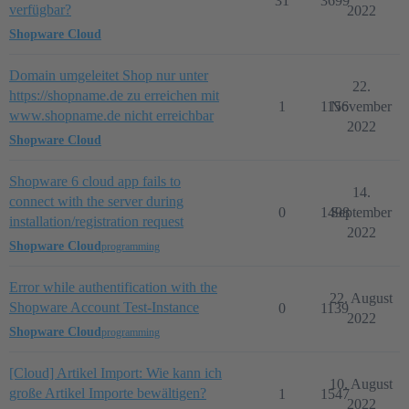
31
3699
verfügbar?
2022
Shopware Cloud
Domain umgeleitet Shop nur unter
22.
https://shopname.de zu erreichen mit
1
1156
November
www.shopname.de nicht erreichbar
2022
Shopware Cloud
Shopware 6 cloud app fails to
14.
connect with the server during
0
1498
September
installation/registration request
2022
Shopware Cloud
programming
Error while authentification with the
22. August
Shopware Account Test-Instance
0
1139
2022
Shopware Cloud
programming
[Cloud] Artikel Import: Wie kann ich
10. August
große Artikel Importe bewältigen?
1
1547
2022