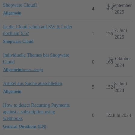
Shopware Cloud?
4. September
4
508
2025
Allgemein
Ist die Cloud schon auf SW 6.7 oder
17. Juni
noch auf 6.6?
1
156
2025
Shopware Cloud
Individuelle Themes bei Shopware
14. Oktober
Cloud
0
168
2024
Allgemein
themes--design
Artikel aus Suche ausschließen
18. Juni
5
1524
2024
Allgemein
How to detect Recurring Payments
against a subscription using
0
141
2. Juni 2024
webhooks
General Questions (EN)