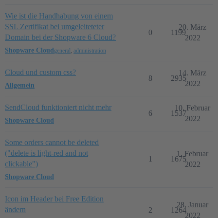
Wie ist die Handhabung von einem
SSL Zertifikat bei umgeleiteteter
20. März
0
1199
Domain bei der Shopware 6 Cloud?
2022
Shopware Cloud
general
,
administration
Cloud und custom css?
14. März
8
2935
2022
Allgemein
SendCloud funktioniert nicht mehr
10. Februar
6
1537
2022
Shopware Cloud
Some orders cannot be deleted
("delete is light-red and not
1. Februar
1
1675
clickable")
2022
Shopware Cloud
Icon im Header bei Free Edition
28. Januar
ändern
2
1264
2022