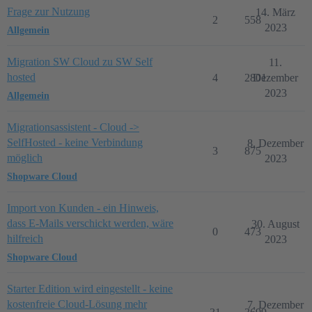
Frage zur Nutzung
14. März
2
558
2023
Allgemein
Migration SW Cloud zu SW Self
11.
hosted
4
2801
Dezember
2023
Allgemein
Migrationsassistent - Cloud ->
SelfHosted - keine Verbindung
8. Dezember
3
875
möglich
2023
Shopware Cloud
Import von Kunden - ein Hinweis,
dass E-Mails verschickt werden, wäre
30. August
0
473
hilfreich
2023
Shopware Cloud
Starter Edition wird eingestellt - keine
kostenfreie Cloud-Lösung mehr
7. Dezember