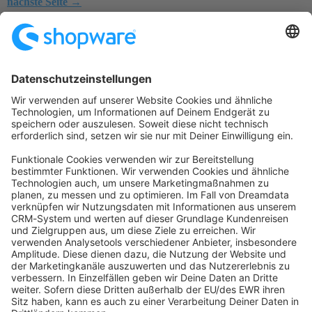
nächste Seite →
Startseite
Kategorien
Richtlinien
Nutzungsbedingungen
Datenschutzerklärung
Angetrieben von
Discourse
, beste Erfahrung mit aktiviertem
JavaScript
community@shopware.com
Company
Newsletter