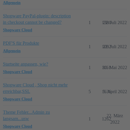
Allgemein
Shopware PayPal-plugin: description
in checkout cannot be changed?
1
1380
22. Juli 2022
Shopware Cloud
PDF'S für Produkte
1
1092
22. Juli 2022
Allgemein
Startseite anpassen, wie?
1
1161
30. Mai 2022
Shopware Cloud
Shopware Cloud , Shop nicht mehr
erreichbar,SSL
5
1636
5. April 2022
Shopware Cloud
Theme Fehler...Admin zu
22. März
langsam...usw
1
1262
2022
Shopware Cloud