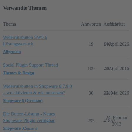
Verwandte Themen
Thema
Antworten
Aufrufe
Aktivität
Widerrufsbutton SW5.6
Lösungsversuch
19
1404
9. April 2026
Allgemein
Social Plugin Support Thread
109
7909
4. April 2016
Themes & Design
Widerrufsbutton in Shopware 6.7.9.0
– wo aktivieren & wie umsetzen?
30
2949
12. Mai 2026
Shopware 6 (German)
Die Button-Lösung - Neues
24. Februar
Shopware-Plugin verfügbar
295
41857
2013
Shopware 3.5
general