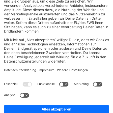
community@shopware.com
Company
Newsletter
Press
Contact
Jobs
Store
Shopware 6 Handbook by
Splendid (German)
Shopware 6 - Product Feedback &
Ideas