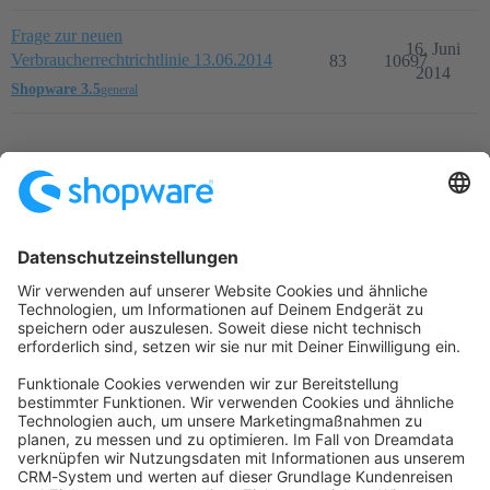
Frage zur neuen
16. Juni
Verbraucherrechtrichtlinie 13.06.2014
83
10697
2014
Shopware 3.5
general
Startseite
Kategorien
Richtlinien
Nutzungsbedingungen
Datenschutzerklärung
Angetrieben von
Discourse
, beste Erfahrung mit aktiviertem
JavaScript