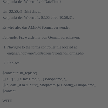
Zeitpunkt des Widerrufs: {sDateTime}
Um 22:50:31 führt das zu:
Zeitpunkt des Widerrufs: 02.06.2026 10:50:31.
Es wird also das AM/PM Format verwendet.
Folgender Fix wurde mir von Gemini vorschlagen:
Navigate to the forms controller file located at:
engine/Shopware/Controllers/Frontend/Forms.php
Replace:
$content = str_replace(
[‚{sIP}‘, ‚{sDateTime}‘, ‚{sShopname}‘],
[$ip, date(‚d.m.Y h:i:s‘), Shopware()->Config()->shopName],
$content
WITH