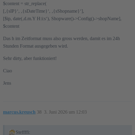
$content = str_replace(
[‚{sIP}‘, ‚{sDateTime}‘, ‚{sShopname}‘],
[$ip, date(‚d.m.Y H:i:s‘), Shopware()->Config()->shopName],
$content
Das h im Zeitformat muss also gross werden, damit es im 24h
Stunden Format ausgegeben wird.
Sehr dirty, aber funktioniert!
Ciao
Jens
marcus.kreusch
38
3. Juni 2026 um 12:03
Steffffi: