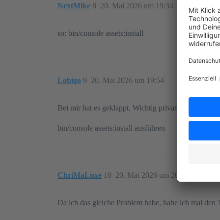
NextMike
8
20. Mai 2026 um 19:34
so: bin/console assets:install
Lobigo
9
20. Mai 2026 um 19:54
Bei mir hat es geklappt. Wichtig privater Modus un
bin/console assets:install ausführen
ChriMaLuxe
10
20. Mai 2026 um 20:13
Da ich das gleiche Problem habe, habe ich mal den