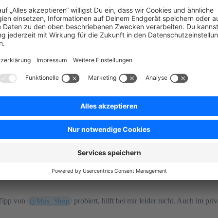
d Cache löschen und vorher
 Tipp von
probiert, hilft bei mir leider nicht. Auch im p
@Max_Shop