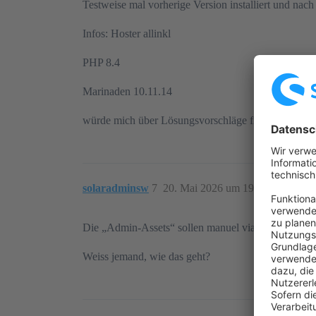
Testweise mal vorherige Version installiert und nach
Infos: Hoster allinkl
PHP 8.4
Marinaden 10.11.14
würde mich über Lösungsvorschläge freuen
solaradminsw
7
20. Mai 2026 um 19:00
Die „Admin-Assets“ sollen manuel via SSH generie
Weiss jemand, wie das geht?