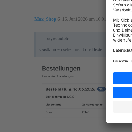
Max_Shop
6
16. Juni 2026 um 16:01
raymond-de:
Gastkunden sehen nicht die Bestellhistorie, daher