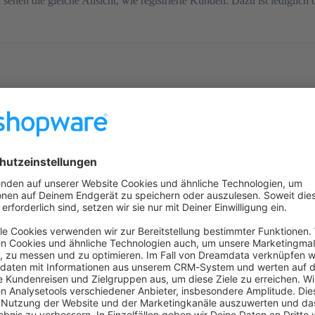
hen die gleiche Ansicht, wie registrierte Kunden. Dazu ist lediglich 
torie, daher können diese wie oben sichtbar nicht einfach auf Vertrag 
ggen, beispielsweise wenn eine Zahlung fehlgeschlagen ist (um diese n
r Bestell-E-Mail notwendig.“ könnte als Hürde interpretiert werden und
chbar, siehe
Widerrufsbutton ab Juni 2026: Online-Verträge einfacher w
m Footer ein gut sichtbares Formular (muss sich absetzen von den üblic
chickt. So setzen wir es jedenfalls erstmal um.