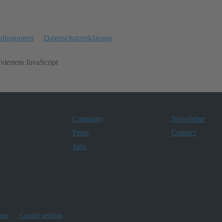
edingungen
Datenschutzerklärung
iviertem JavaScript
Company
Newsletter
Press
Contact
Jobs
map
Cookie settings