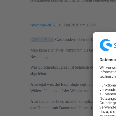
Gastkunden können sich ganz normal einloggen und se
raymond-de
5
16. Juni 2026 um 15:24
Gastkunden sehen nicht die Bestellhis
@Max_Shop
Man kann sich zwar „temporär“ als Gastkunden einlo
Bestellung.
Was du schreibst „Dazu ist lediglich der Link aus de
abgelehnt.
Also egal wie: die Rechtslage sagt: von überall errei
Widerrufsbutton auf der Website stehen?“
Also Leute macht es nicht so kompliziert: einfach i
den Kunden (mit Datum und Uhrzeit) beim Absenden s