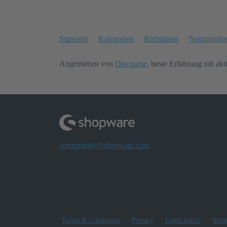
Startseite
Kategorien
Richtlinien
Nutzungsb
Angetrieben von
Discourse
, beste Erfahrung mit akt
community@shopware.com
Terms & Conditions
Privacy
Legal notice
Site