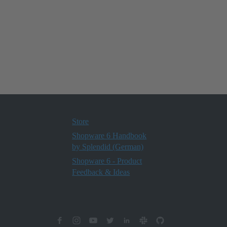
Store
Shopware 6 Handbook
by Splendid (German)
Shopware 6 - Product
Feedback & Ideas