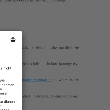
der Link aus der Bestell-E-Mail notwendig.
widerrufen gehen.
ochmal anzustoßen), sieht dann aber nur die letzte
 ich vermute wird rechtlich nicht korrekt umgesetzt
iderrufen | Verbraucherzentrale.de
> „Wo muss der
hen Links im Footer!), welches auch eine Kopie an