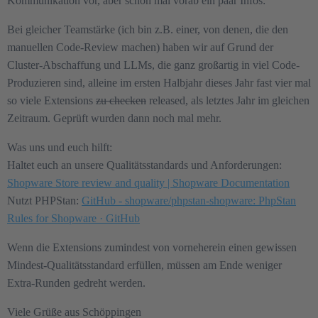
Kommunikation vor, aber schon mal vorab ein paar Infos:
Bei gleicher Teamstärke (ich bin z.B. einer, von denen, die den
manuellen Code-Review machen) haben wir auf Grund der
Cluster-Abschaffung und LLMs, die ganz großartig in viel Code-
Produzieren sind, alleine im ersten Halbjahr dieses Jahr fast vier mal
so viele Extensions
zu checken
released, als letztes Jahr im gleichen
Zeitraum. Geprüft wurden dann noch mal mehr.
Was uns und euch hilft:
Haltet euch an unsere Qualitätsstandards und Anforderungen:
Shopware Store review and quality | Shopware Documentation
Nutzt PHPStan:
GitHub - shopware/phpstan-shopware: PhpStan
Rules for Shopware · GitHub
Wenn die Extensions zumindest von vorneherein einen gewissen
Mindest-Qualitätsstandard erfüllen, müssen am Ende weniger
Extra-Runden gedreht werden.
Viele Grüße aus Schöppingen