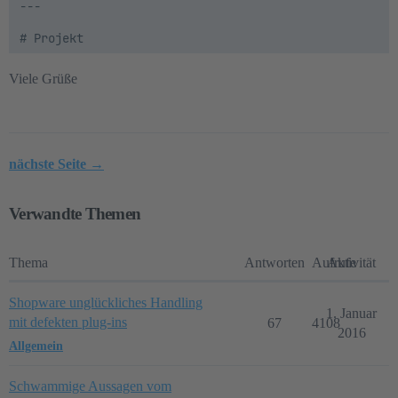
---

# Projekt

Umgebung:

Viele Grüße
* Shopware 6.7

* DDEV Umgebung: `ddev/sw67`

* Plugin: `XXXXX`

nächste Seite →
---

# WICHTIGE ARBEITSREGELN

Verwandte Themen
## Evidence First

Jede Feststellung muss belegt werden.

Thema
Antworten
Aufrufe
Aktivität
Jeder Fund benötigt:

Shopware unglückliches Handling
1. Januar
mit defekten plug-ins
67
4108
* betroffene Datei

2016
* betroffene Zeile(n)

Allgemein
* Code-Beweis

* Dokumentations-Beweis

Schwammige Aussagen vom
* Begründung
