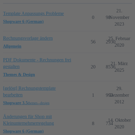
21.
Template Anpassungs Probleme
0
98
November
Shopware 6 (German)
2023
Rechnungsvorlage ändern
25. Februar
56
2930
2020
Allgemein
PDF Dokumente - Rechnungen frei
21. März
gestalten
20
8536
2025
Themes & Design
[gelöst] Rechnungstemplate
29.
bearbeiten
1
994
Dezember
2012
Shopware 3.5
themes--design
Änderungen für Shop mit
14. Oktober
Kleinunternehmerregelung
8
734
2020
Shopware 6 (German)