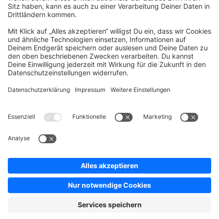
Company
Newsletter
Press
Contact
Jobs
Store
Shopware 6 Handbook by
Splendid (German)
Shopware 6 - Product Feedback &
Ideas
Terms & Conditions
Privacy
Legal notice
Sitemap
Cookie settings
Copyright © shopware AG - All rights reserved