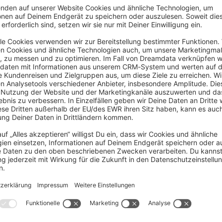
xpress gesprungen wird, gibt es natürlich keine Möglichkeit, dass i
das sonst lösen?! Kann man Paypal Express bei bestimmten Versandar
 andere Ideen?
hop sehr wohl auf Änderungen an der Adresse reagieren und neue Versan
möglich oder zu aufwändig deshalb fällt das raus.
 einfach nicht implementiert im Plugin.
Antw