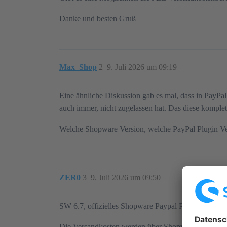
Danke und besten Gruß
Max_Shop
2
9. Juli 2026 um 09:19
Eine ähnliche Diskussion gab es mal, dass in PayPal
auch immer, nicht zugelassen hat. Das diese komplett
Welche Shopware Version, welche PayPal Plugin Ver
ZER0
3
9. Juli 2026 um 09:50
SW 6.7, offizielles Shopware Paypal Plugin 10.6.4.
Die Versandkosten werden über Shopware → Einstell