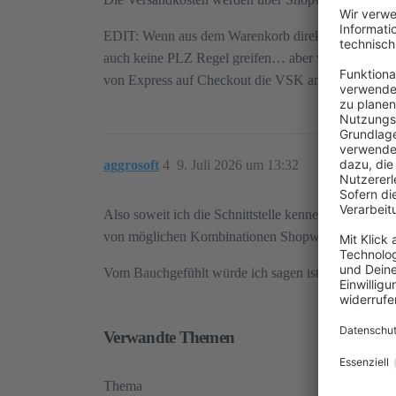
EDIT: Wenn aus dem Warenkorb direkt nach Paypal E
auch keine PLZ Regel greifen… aber wie würde man 
von Express auf Checkout die VSK anpassen? Oder
aggrosoft
4
9. Juli 2026 um 13:32
Also soweit ich die Schnittstelle kenne kann der S
von möglichen Kombinationen Shopware seitig nicht 
Vom Bauchgefühlt würde ich sagen ist möglich, aber
Verwandte Themen
Thema