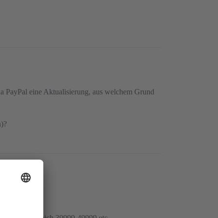
 da PayPal eine Aktualisierung, aus welchem Grund
n)?
egel: PLZ Bereich 39999-49999 etc.