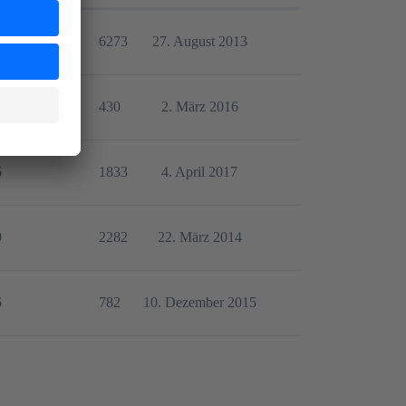
0
6273
27. August 2013
1
430
2. März 2016
6
1833
4. April 2017
0
2282
22. März 2014
6
782
10. Dezember 2015