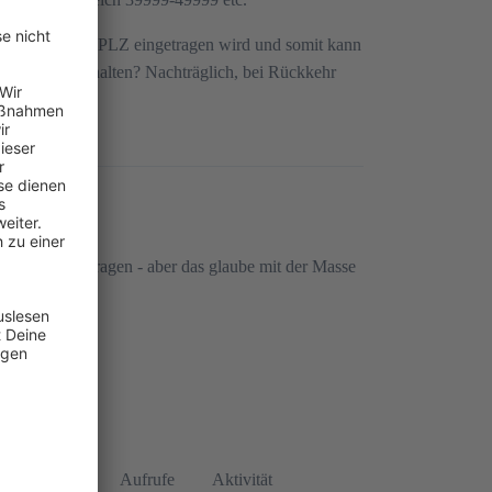
n Shopware die PLZ eingetragen wird und somit kann
ten zb ausschalten? Nachträglich, bei Rückkehr
dkosten übertragen - aber das glaube mit der Masse
orten
Aufrufe
Aktivität