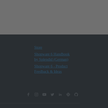
Store
Shopware 6 Handbook
by Splendid (German)
Shopware 6 - Product
Feedback & Ideas