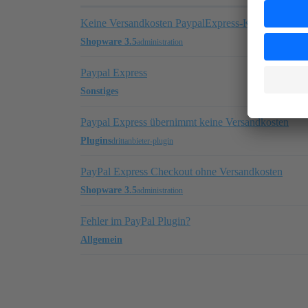
Keine Versandkosten PaypalExpress-Kauf
Shopware 3.5
administration
Paypal Express
Sonstiges
Paypal Express übernimmt keine Versandkosten
Plugins
drittanbieter-plugin
PayPal Express Checkout ohne Versandkosten
Shopware 3.5
administration
Fehler im PayPal Plugin?
Allgemein