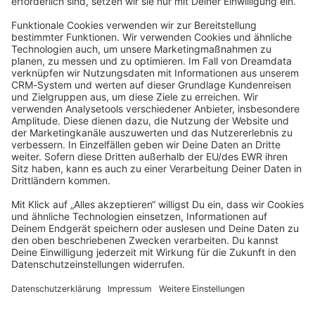
JavaScript
community@shopware.com
Company
Newsletter
Press
Contact
Jobs
Store
Shopware 6 Handbook by
Splendid (German)
Shopware 6 - Product Feedback &
Ideas