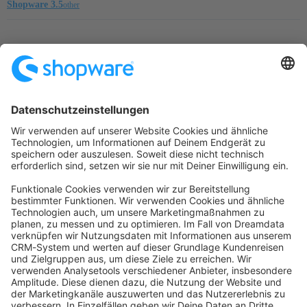
Shopware 3.5
other
Startseite
Kategorien
Richtlinien
Nutzungsbedingungen
Datenschutzerklärung
Angetrieben von
Discourse
, beste Erfahrung mit aktiviertem
JavaScript
community@shopware.com