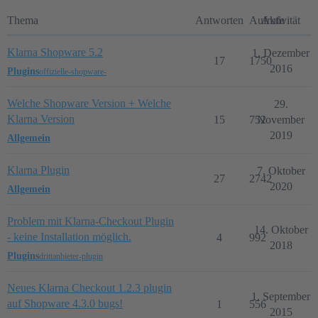
Thema
Antworten
Aufrufe
Aktivität
Klarna Shopware 5.2
1. Dezember
17
1750
2016
Plugins
offizielle-shopware-
Welche Shopware Version + Welche
29.
Klarna Version
15
752
November
2019
Allgemein
Klarna Plugin
7. Oktober
27
2742
2020
Allgemein
Problem mit Klarna-Checkout Plugin
14. Oktober
- keine Installation möglich.
4
992
2018
Plugins
drittanbieter-plugin
Neues Klarna Checkout 1.2.3 plugin
1. September
auf Shopware 4.3.0 bugs!
1
556
2015