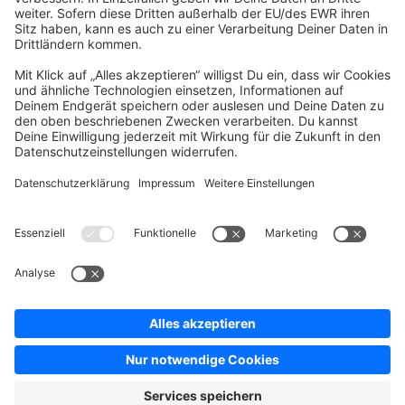
Company
Newsletter
Press
Contact
Jobs
Store
Shopware 6 Handbook by
Splendid (German)
Shopware 6 - Product Feedback &
Ideas
Terms & Conditions
Privacy
Legal notice
Sitemap
Cookie settings