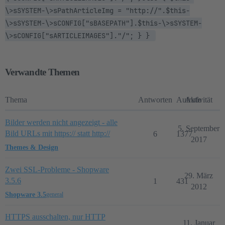
\>sSYSTEM-\>sPathArticleImg = "http://".$this-
\>sSYSTEM-\>sCONFIG["sBASEPATH"].$this-\>sSYSTEM-
\>sCONFIG["sARTICLEIMAGES"]."/"; } } 
Verwandte Themen
Thema
Antworten
Aufrufe
Aktivität
Bilder werden nicht angezeigt - alle
5. September
Bild URLs mit https:// statt http://
6
1377
2017
Themes & Design
Zwei SSL-Probleme - Shopware
29. März
3.5.6
1
431
2012
Shopware 3.5
general
HTTPS ausschalten, nur HTTP
11. Januar