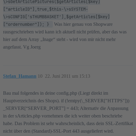
\>sGetArticlePictures($getArticles[$key]
["articleID"],true,$this-\>sSYSTEM-
\>sCONFIG['sTHUMBBASKET'],$getArticles[$key]
["ordernumber"]); } 
Was hier genau von Shopware
rausgeschrieben wird kann ich aktuell nicht prüfen, aber das was
hier auf dem Array „Inage“ steht - wird von mir nicht mehr
angefasst. Vg Joerg
Stefan_Hamann
10
22. Juni 2011 um 15:13
Bau mal folgendes in deine config.php (Liegt direkt im
Hauptverzeichnis des Shops). if (!emtpy(
\_SERVER["HTTPS"]))
_SERVER[“SERVER_PORT”] = 443; Alternativ die Anpassung
in der sArticles.php vornehmen die ich weiter oben beschriebe
habe. Das Problem ist sehr wahrscheinlich, dass dein SSL-Zertifikat
nicht über den (Standard)-SSL-Port 443 ausgeliefert wird.