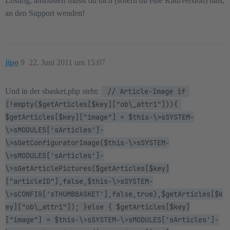
Lösung, ansonsten musst du dich (sofern du eine Kaufversion) hast,
an den Support wenden!
jipo
9
22. Juni 2011 um 15:07
Und in der sbasket.php steht:
 // Article-Image if 
(!empty($getArticles[$key]["ob\_attr1"])){ 
$getArticles[$key]["image"] = $this-\>sSYSTEM-
\>sMODULES['sArticles']-
\>sGetConfiguratorImage($this-\>sSYSTEM-
\>sMODULES['sArticles']-
\>sGetArticlePictures($getArticles[$key]
["articleID"],false,$this-\>sSYSTEM-
\>sCONFIG['sTHUMBBASKET'],false,true),$getArticles[$k
ey]["ob\_attr1"]); }else { $getArticles[$key]
["image"] = $this-\>sSYSTEM-\>sMODULES['sArticles']-