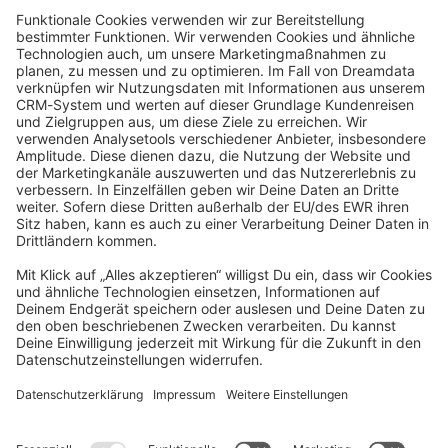
community@shopware.com
Company
Newsletter
Press
Contact
Jobs
Store
Shopware 6 Handbook by
Splendid (German)
Shopware 6 - Product Feedback &
Ideas