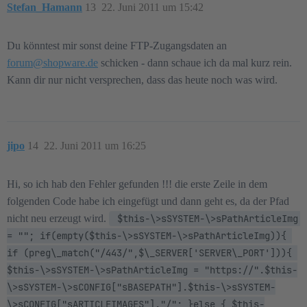
Stefan_Hamann
13
22. Juni 2011 um 15:42
Du könntest mir sonst deine FTP-Zugangsdaten an
forum@shopware.de
schicken - dann schaue ich da mal kurz rein.
Kann dir nur nicht versprechen, dass das heute noch was wird.
jipo
14
22. Juni 2011 um 16:25
Hi, so ich hab den Fehler gefunden !!! die erste Zeile in dem
folgenden Code habe ich eingefügt und dann geht es, da der Pfad
nicht neu erzeugt wird.
 $this-\>sSYSTEM-\>sPathArticleImg 
= ""; if(empty($this-\>sSYSTEM-\>sPathArticleImg)){ 
if (preg\_match("/443/",$\_SERVER['SERVER\_PORT'])){ 
$this-\>sSYSTEM-\>sPathArticleImg = "https://".$this-
\>sSYSTEM-\>sCONFIG["sBASEPATH"].$this-\>sSYSTEM-
\>sCONFIG["sARTICLEIMAGES"]."/"; }else { $this-