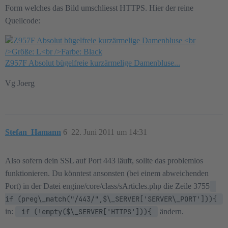
Form welches das Bild umschliesst HTTPS. Hier der reine
Quellcode:
Z957F Absolut bügelfreie kurzärmelige Damenbluse...
Vg Joerg
Stefan_Hamann
6
22. Juni 2011 um 14:31
Also sofern dein SSL auf Port 443 läuft, sollte das problemlos
funktionieren. Du könntest ansonsten (bei einem abweichenden
Port) in der Datei engine/core/class/sArticles.php die Zeile 3755
if (preg\_match("/443/",$\_SERVER['SERVER\_PORT'])){ 
in:
 if (!empty($\_SERVER['HTTPS'])){ 
ändern.