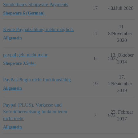
Sonderbares Shopware Payments
17
421
3. Juli 2026
Shopware 6 (German)
11.
Keine Paypalzahlung mehr möglich.
11
817
November
Allgemein
2020
paypal geht nicht mehr
13. Oktober
6
5037
2014
Shopware 3.5
other
17.
PayPal-Plugin nicht funktionsfähig
19
2113
September
Allgemein
2019
Paypal (PLUS), Vorkasse und
Sofortüberweisung funktionieren
23. Februar
7
923
nicht mehr
2017
Allgemein