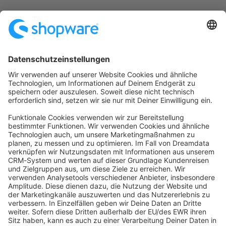
Startseite
Kategorien
Richtlinien
Nutzungsbedingungen
Datenschutzerklärung
Angetrieben von
Discourse
, beste Erfahrung mit aktiviertem
JavaScript
community@shopware.com
Company
Newsletter