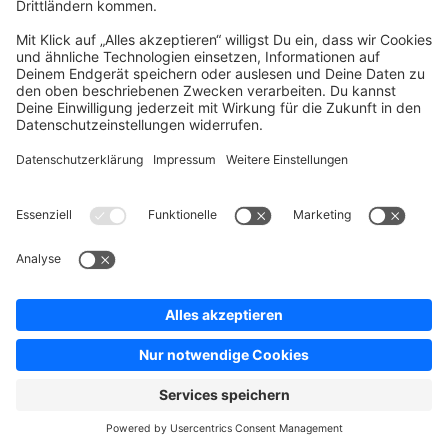
Press
Contact
Jobs
Store
Shopware 6 Handbook by
Splendid (German)
Shopware 6 - Product Feedback &
Ideas
Terms & Conditions
Privacy
Legal notice
Sitemap
Cookie settings
Copyright © shopware AG - All rights reserved