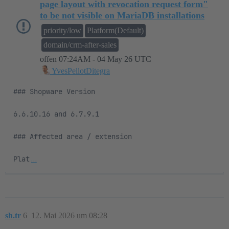
page layout with revocation request form"
to be not visible on MariaDB installations
priority/low
Platform(Default)
domain/crm-after-sales
offen
07:24AM - 04 May 26 UTC
YvesPellotDitegra
### Shopware Version

6.6.10.16 and 6.7.9.1

### Affected area / extension

Plat
…
sh.tr
6
12. Mai 2026 um 08:28