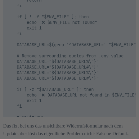
    fi

    if [ ! -f "$ENV_FILE" ]; then

        echo "❌ $ENV_FILE not found"

        exit 1

    fi

    DATABASE_URL=$(grep '^DATABASE_URL=' "$ENV_FILE" |
    # Remove surrounding quotes from .env value

    DATABASE_URL="${DATABASE_URL%\"}"

    DATABASE_URL="${DATABASE_URL#\"}"

    DATABASE_URL="${DATABASE_URL%\'}"

    DATABASE_URL="${DATABASE_URL#\'}"

    if [ -z "$DATABASE_URL" ]; then

        echo "❌ DATABASE_URL not found in $ENV_FILE"

        exit 1

    fi

    # Split URL

    local CREDS_HOST_DB

Das fixt bei uns das unsichtbare Widerrufsformular nach dem
    CREDS_HOST_DB=$(echo "$DATABASE_URL" | sed 's|.*:/
Update aber löst das eigentliche Problem nicht: Falsche Default-