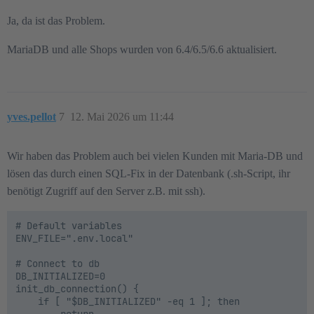
Ja, da ist das Problem.
MariaDB und alle Shops wurden von 6.4/6.5/6.6 aktualisiert.
yves.pellot
7
12. Mai 2026 um 11:44
Wir haben das Problem auch bei vielen Kunden mit Maria-DB und
lösen das durch einen SQL-Fix in der Datenbank (.sh-Script, ihr
benötigt Zugriff auf den Server z.B. mit ssh).
# Default variables

ENV_FILE=".env.local"

# Connect to db

DB_INITIALIZED=0

init_db_connection() {

    if [ "$DB_INITIALIZED" -eq 1 ]; then

        return
