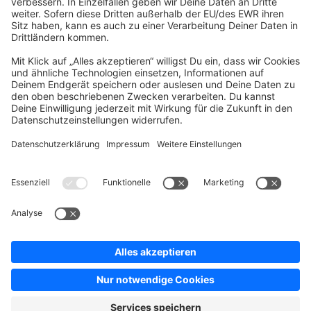
Company
Newsletter
Press
Contact
Jobs
Store
Shopware 6 Handbook by
Splendid (German)
Shopware 6 - Product Feedback &
Ideas
Terms & Conditions
Privacy
Legal notice
Sitemap
Cookie settings