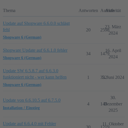
Thema
Antworten
Aufrufe
Aktivität
Update auf Shopware 6.6.0.0 schlägt
23. März
fehl
20
2598
2024
Shopware 6 (German)
Shopware Update auf 6.6.1.0 fehler
16. April
34
1479
2024
Shopware 6 (German)
Update SW 6.5.8.7 auf 6.6.3.0
funktioniert nicht - wer kann helfen
1
332
5. Juni 2024
Shopware 6 (German)
30.
Update von 6.6.10.5 auf 6.7.5.0
4
148
Dezember
Installation / Einstieg
2025
Update auf 6.6.4.0 mit Fehler
11. Oktober
30
1219