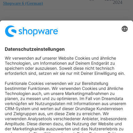
2024
Shopware 6 (German)
Startseite
Kategorien
Richtlinien
Nutzungsbedingungen
Datenschutzerklärung
Angetrieben von
Discourse
, beste Erfahrung mit aktiviertem
JavaScript
community@shopware.com