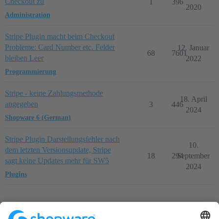
Checkout zu
1
396
2020
Administration
Stripe Plugin macht beim Checkout
Probleme: Card Number etc. Felder
12. Januar
68
7601
bleiben Leer
2022
Programmierung
Stripe - keine Zahlungsmethode
18. April
angegeben
3
446
2024
Shopware 6 (German)
Stripe Plugin Darstellungsfehler nach
10.
dem letzten Versionsupdate, Stripe
18
294
September
sagt keine Updates mehr für SW5
2024
Plugins