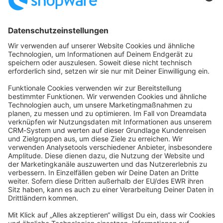
Startseite
Kategorien
Richtlinien
Nutzungsbedingungen
Datenschutzerklärung
Angetrieben von
Discourse
, beste Erfahrung mit aktiviertem
JavaScript
community@shopware.com
Company
Newsletter
Press
Contact
Jobs