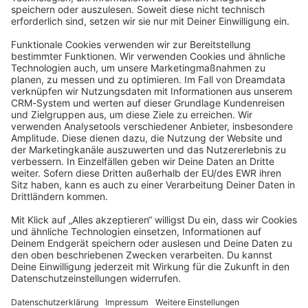
Angetrieben von
Discourse
, beste Erfahrung mit aktiviertem
JavaScript
community@shopware.com
Company
Newsletter
Press
Contact
Jobs
Store
Shopware 6 Handbook by
Splendid (German)
Shopware 6 - Product Feedback &