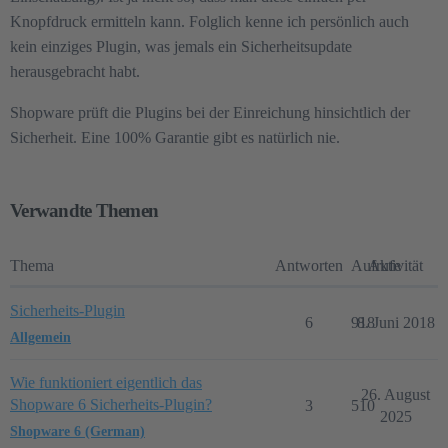
Knopfdruck ermitteln kann. Folglich kenne ich persönlich auch
kein einziges Plugin, was jemals ein Sicherheitsupdate
herausgebracht habt.
Shopware prüft die Plugins bei der Einreichung hinsichtlich der
Sicherheit. Eine 100% Garantie gibt es natürlich nie.
Verwandte Themen
Thema
Antworten
Aufrufe
Aktivität
Sicherheits-Plugin
6
918
8. Juni 2018
Allgemein
Wie funktioniert eigentlich das
26. August
Shopware 6 Sicherheits-Plugin?
3
510
2025
Shopware 6 (German)