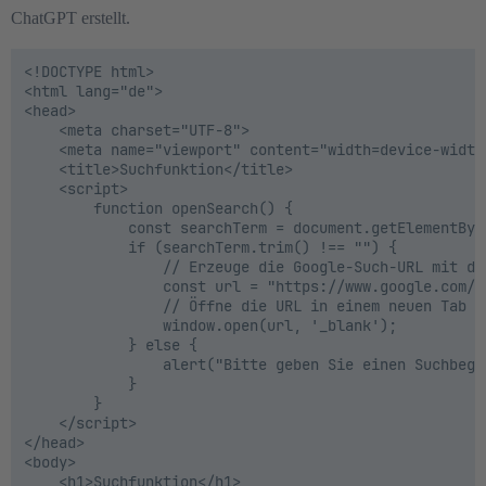
ChatGPT erstellt.
<!DOCTYPE html>

<html lang="de">

<head>

    <meta charset="UTF-8">

    <meta name="viewport" content="width=device-width
    <title>Suchfunktion</title>

    <script>

        function openSearch() {

            const searchTerm = document.getElementByI
            if (searchTerm.trim() !== "") {

                // Erzeuge die Google-Such-URL mit der
                const url = "https://www.google.com/s
                // Öffne die URL in einem neuen Tab od
                window.open(url, '_blank');

            } else {

                alert("Bitte geben Sie einen Suchbegri
            }

        }

    </script>

</head>

<body>

    <h1>Suchfunktion</h1>
