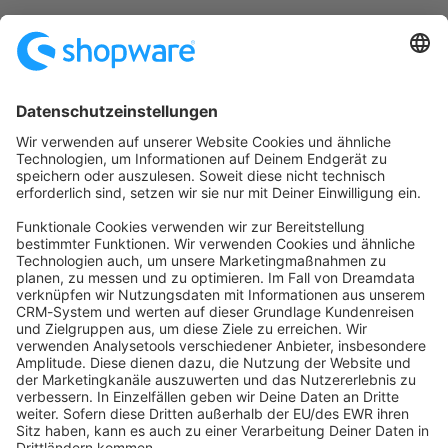
Startseite
Kategorien
Richtlinien
Nutzungsbedingungen
Datenschutzerklärung
Angetrieben von
Discourse
, beste Erfahrung mit aktiviertem
JavaScript
community@shopware.com
Company
Newsletter