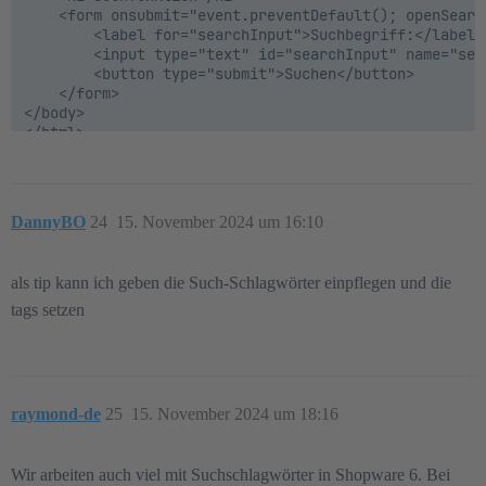
    <form onsubmit="event.preventDefault(); openSearch
        <label for="searchInput">Suchbegriff:</label>

        <input type="text" id="searchInput" name="sea
        <button type="submit">Suchen</button>

    </form>

</body>

</html>

DannyBO
24
15. November 2024 um 16:10
als tip kann ich geben die Such-Schlagwörter einpflegen und die
tags setzen
raymond-de
25
15. November 2024 um 18:16
Wir arbeiten auch viel mit Suchschlagwörter in Shopware 6. Bei