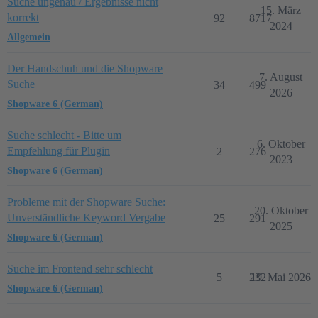
Suche ungenau / Ergebnisse nicht
15. März
korrekt
92
8717
2024
Allgemein
Der Handschuh und die Shopware
7. August
Suche
34
499
2026
Shopware 6 (German)
Suche schlecht - Bitte um
6. Oktober
Empfehlung für Plugin
2
276
2023
Shopware 6 (German)
Probleme mit der Shopware Suche:
20. Oktober
Unverständliche Keyword Vergabe
25
291
2025
Shopware 6 (German)
Suche im Frontend sehr schlecht
5
232
19. Mai 2026
Shopware 6 (German)