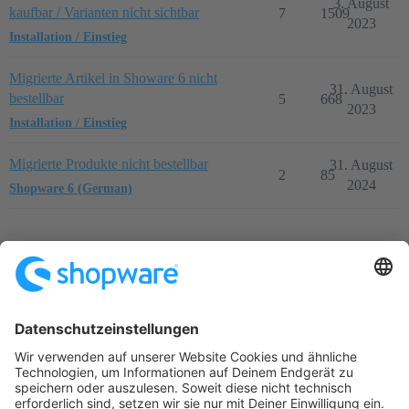
3. August
kaufbar / Varianten nicht sichtbar
7
1509
2023
Installation / Einstieg
Migrierte Artikel in Showare 6 nicht
31. August
bestellbar
5
668
2023
Installation / Einstieg
Migrierte Produkte nicht bestellbar
31. August
2
85
2024
Shopware 6 (German)
Startseite
Kategorien
Richtlinien
Nutzungsbedingungen
Datenschutzerklärung
Angetrieben von
Discourse
, beste Erfahrung mit aktiviertem