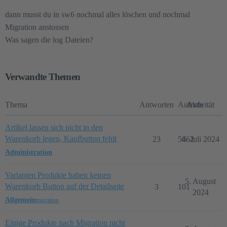
dann musst du in sw6 nochmal alles löschen und nochmal
Migration anstossen
Was sagen die log Dateien?
Verwandte Themen
Thema
Antworten
Aufrufe
Aktivität
Artikel lassen sich nicht in den
Warenkorb legen, Kaufbutton fehlt
23
5662
4. Juli 2024
Administration
Varianten Produkte haben keinen
5. August
Warenkorb Button auf der Detailseite
3
101
2024
Allgemein
migration
Einige Produkte nach Migration nicht