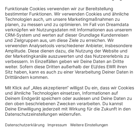
JavaScript
community@shopware.com
Company
Newsletter
Press
Contact
Jobs
Store
Shopware 6 Handbook by
Splendid (German)
Shopware 6 - Product Feedback &
Ideas