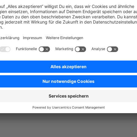
ile/1869/Patrick
Stahl „Patrick Stahl“)‍ mit Shopware 6.0 meinst du das
hofft, das aktuelle “Tüftler-Auto” kann man auch schon mit nem Schlüss