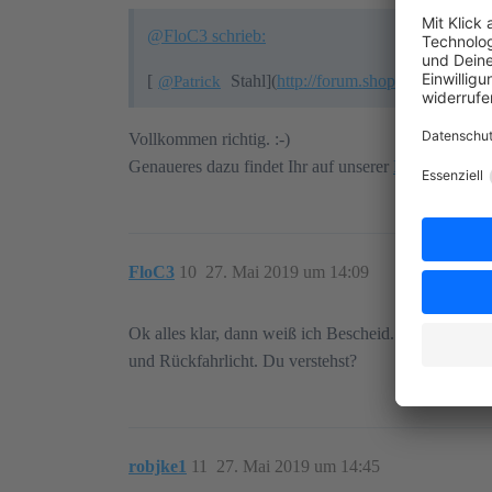
@FloC3 schrieb:
[
Stahl](
http://forum.shopware.com/prof
@Patrick
Vollkommen richtig. :-)
Genaueres dazu findet Ihr auf unserer
Roadmap
.
FloC3
10
27. Mai 2019 um 14:09
Ok alles klar, dann weiß ich Bescheid. Hatte nur ge
und Rückfahrlicht. Du verstehst?
robjke1
11
27. Mai 2019 um 14:45