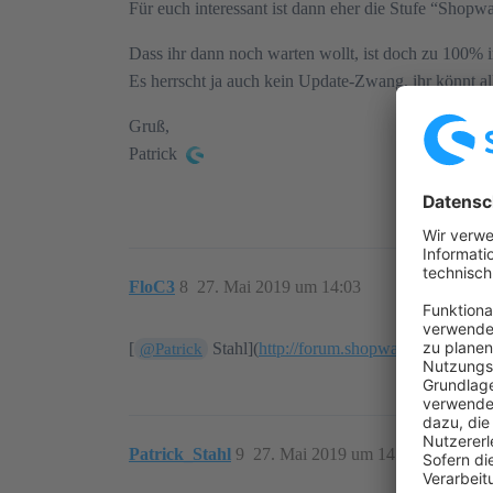
Für euch interessant ist dann eher die Stufe “Shopwar
Dass ihr dann noch warten wollt, ist doch zu 100% i
Es herrscht ja auch kein Update-Zwang, ihr könnt a
Gruß,
Patrick
FloC3
8
27. Mai 2019 um 14:03
[
Stahl](
http://forum.shopware.com/profil
@Patrick
Patrick_Stahl
9
27. Mai 2019 um 14:04