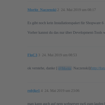
Moritz_Naczenski
2
24. Mai 2019 um 08:17
Es gibt noch kein Installationspaket für Shopware 6 
Vorher kannst du das nur über Development-Tools wi
FloC3
3
24. Mai 2019 um 08:53
ok verstehe, danke [
Naczenski](
http://f
@Moritz
robjke1
4
24. Mai 2019 um 23:06
man kann auch auf nem webserver sw6 zum laufen br