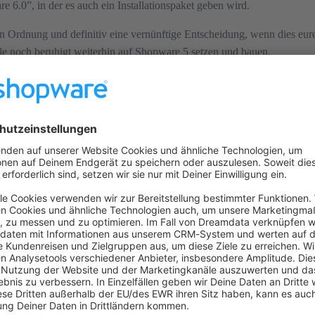
e 6.0”, in der es auch ein Installationspaket geben wird.
n Ordnung und definitiv eine vernünftige Entscheidung, wenn dies eure
lle noch beruhigt weiterhin auf Shopware 5 setzen und bauen.
e/1869/Patrick
Stahl “Patrick Stahl”)‍ mit Shopware 6.0 meinst du das “R