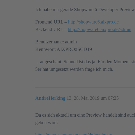
Ich habe mir gerade Shopware 6 Developer Previ
Frontend URL –
http://shopware6.aixpro.de
Backend URL –
http://shopware6.aixpro.de/admin
Benutzername: admin
Kennwort: AIXPRO#SCD19
…angeschaut. Schnell ist das ja. Für den Moment sie
5er hat umgesetzt werden frage ich mich.
AndreHerking
13
28. Mai 2019 um 07:25
Da es sich aktuell um eine Preview handelt sind auc
geben wird:
https://www.shopware.com/de/roadmap/