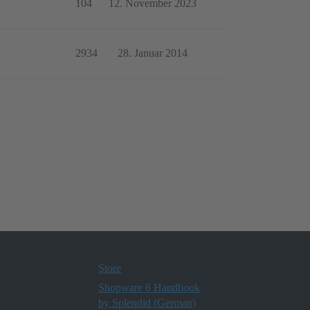
1
104
12. November 2023
1
2934
28. Januar 2014
Store
Shopware 6 Handbook
by Splendid (German)