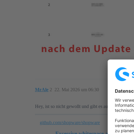
MrAle
2
22. Mai 2026 um 06:30
Hey, ist so nicht gewollt und gibt es auch schon ein 
github.com/shopware/shopware
Excessive whitespace after positi