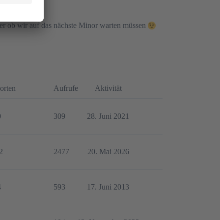
 oder ob wir auf das nächste Minor warten müssen
orten
Aufrufe
Aktivität
0
309
28. Juni 2021
2
2477
20. Mai 2026
4
593
17. Juni 2013