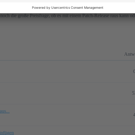
ist noch die große Preisfrage, ob es mit einem Patch-Release raus kann
Antw
5
aus...
infügen