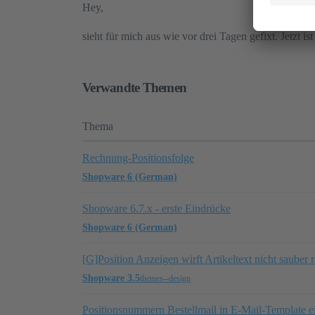
Hey,
sieht für mich aus wie vor drei Tagen gefixt. Jetzt 
Verwandte Themen
Thema
Rechnung-Positionsfolge
Shopware 6 (German)
Shopware 6.7.x - erste Eindrücke
Shopware 6 (German)
[G]Position Anzeigen wirft Artikeltext nicht sauber r
Shopware 3.5
themes--design
Positionsnummern Bestellmail in E-Mail-Template e