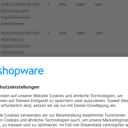
Fix für:
on number in delivery note