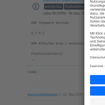
priority/low
Platform(Default)
domain/
offen
09:59PM - 06 May 26 UTC
JUR
### Shopware Version

6.7.9.1

### Affected area / extension

…
Grüße
marco.steinhaeuser
3
22. Mai 2026 um 20:56