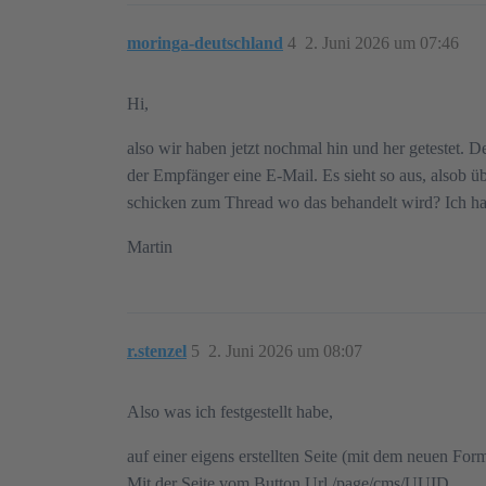
moringa-deutschland
4
2. Juni 2026 um 07:46
Hi,
also wir haben jetzt nochmal hin und her getestet. 
der Empfänger eine E-Mail. Es sieht so aus, alsob 
schicken zum Thread wo das behandelt wird? Ich hab
Martin
r.stenzel
5
2. Juni 2026 um 08:07
Also was ich festgestellt habe,
auf einer eigens erstellten Seite (mit dem neuen Form
Mit der Seite vom Button Url /page/cms/UUID