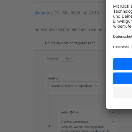
drakon
2
31. Mai 2026 um 20:19
So war das bei mir ohne mein Zutun nach dem Update