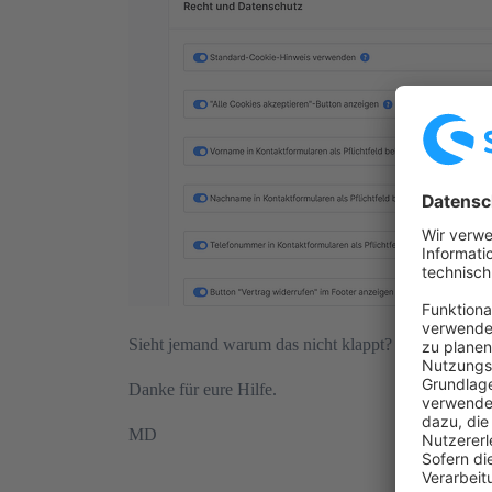
Sieht jemand warum das nicht klappt?
Danke für eure Hilfe.
MD