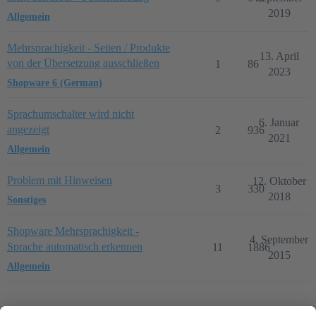
2019
Allgemein
Mehrsprachigkeit - Seiten / Produkte
13. April
von der Übersetzung ausschließen
1
86
2023
Shopware 6 (German)
Sprachumschalter wird nicht
6. Januar
angezeigt
2
936
2021
Allgemein
Problem mit Hinweisen
12. Oktober
3
330
2018
Sonstiges
Shopware Mehrsprachigkeit -
4. September
Sprache automatisch erkennen
11
1886
2015
Allgemein