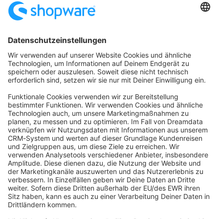
Startseite
Kategorien
Richtlinien
Nutzungsbedingungen
Datenschutzerklärung
Angetrieben von
Discourse
, beste Erfahrung mit aktiviertem
JavaScript
community@shopware.com
Company
Newsletter
Press
Contact