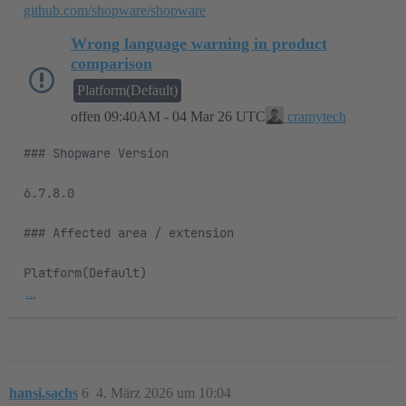
github.com/shopware/shopware
Wrong language warning in product
comparison
Platform(Default)
offen
09:40AM - 04 Mar 26 UTC
cramytech
### Shopware Version

6.7.8.0

### Affected area / extension

…
hansi.sachs
6
4. März 2026 um 10:04