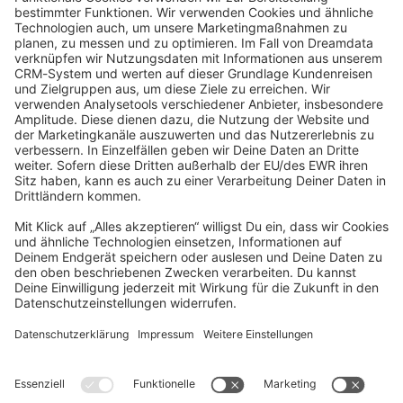
community@shopware.com
Company
Newsletter
Press
Contact
Jobs
Store
Shopware 6 Handbook by
Splendid (German)
Shopware 6 - Product Feedback &
Ideas