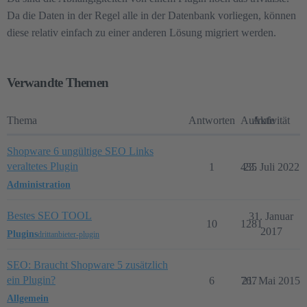
Da die Daten in der Regel alle in der Datenbank vorliegen, können
diese relativ einfach zu einer anderen Lösung migriert werden.
Verwandte Themen
Thema
Antworten
Aufrufe
Aktivität
Shopware 6 ungültige SEO Links
veraltetes Plugin
1
435
23. Juli 2022
Administration
Bestes SEO TOOL
31. Januar
10
1281
2017
Plugins
drittanbieter-plugin
SEO: Braucht Shopware 5 zusätzlich
ein Plugin?
6
767
21. Mai 2015
Allgemein