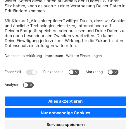
Company
Newsletter
Press
Contact
Jobs
Store
Shopware 6 Handbook by
Splendid (German)
Shopware 6 - Product Feedback &
Ideas
Terms & Conditions
Privacy
Legal notice
Sitemap
Cookie settings
Copyright © shopware AG - All rights reserved