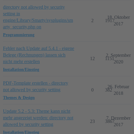
directory not allowed by security
setting in
18. Oktober
engine/Library/Smarty/sysplugins/sm
2
1917
2017
arty_security.php on
Programmierung
Fehler nach Update auf 5.4.1 - eigene
Belege (Rechnungen) lassen sich
2. September
12
1151
nicht mehr erstellen
2020
Installation/Einstieg
PDF-Template erstellen - directory
26. Februar
not allowed by security setting
0
382
2018
Themes & Design
Update 5.2 - 5.3: Theme kann nicht
mehr angezeigt werden: directory not
7. Dezember
23
3867
allowed by security setting
2017
Installation/Einstieg