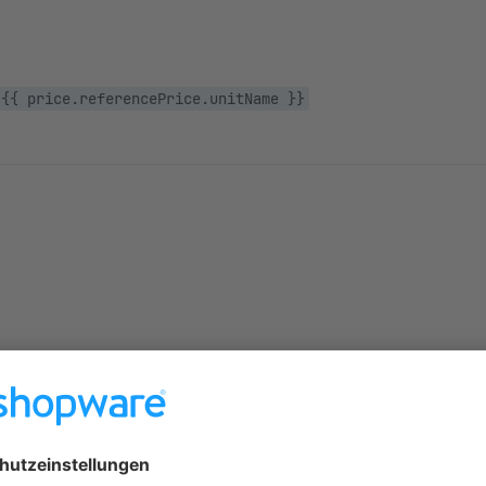
 {{ price.referencePrice.unitName }}
ei der Suche und bei dem Produkt selber geht es aber.