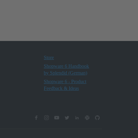
Store
Shopware 6 Handbook
by Splendid (German)
Shopware 6 - Product
Feedback & Ideas