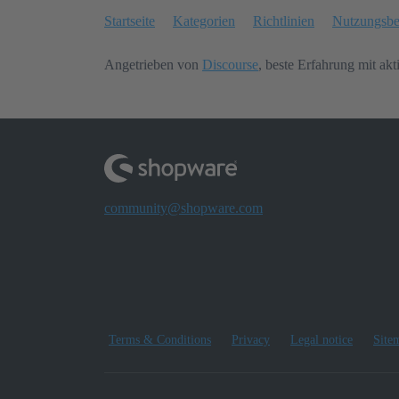
Startseite
Kategorien
Richtlinien
Nutzungsb
Angetrieben von
Discourse
, beste Erfahrung mit akt
community@shopware.com
Terms & Conditions
Privacy
Legal notice
Site