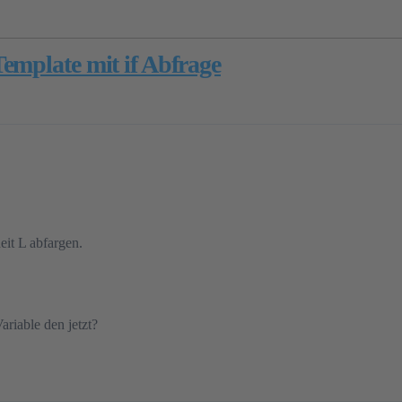
emplate mit if Abfrage
eit L abfargen.
ariable den jetzt?