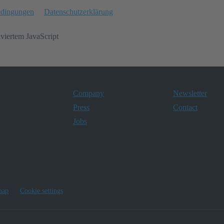
edingungen
Datenschutzerklärung
iviertem JavaScript
Company
Newsletter
Press
Contact
Jobs
map
Cookie settings