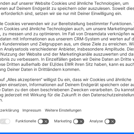
oduct. LineItems haben aber einen beschränkten Umfang an Eigenschaf
korb
Antw