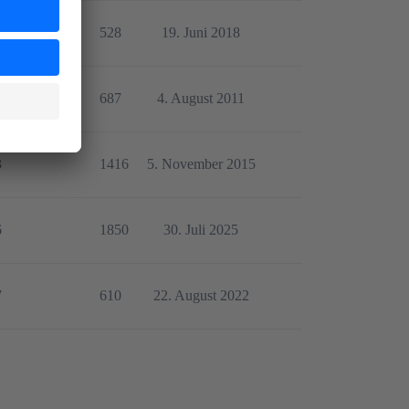
2
528
19. Juni 2018
1
687
4. August 2011
3
1416
5. November 2015
6
1850
30. Juli 2025
7
610
22. August 2022