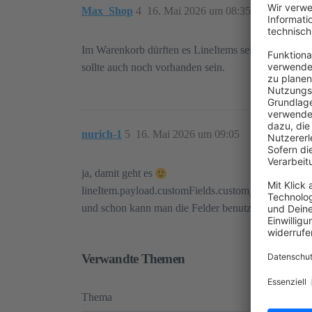
Max_Shop
4
16. Mai 2026 um 08:35
Im Warenkorb dürften es LineItems sein anstatt pr
sollte auch noch vorhanden sein.
nurich-1
5
16. Mai 2026 um 09:05
ja, damit geht es
lineItem.payload.customFields.custom_
und schon kann man die Felder benutzen im Waren
Verwandte Themen
Thema