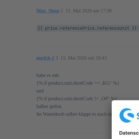
Max_Shop
2
15. Mai 2026 um 17:39
{{ price.referencePrice.referenceUnit }}
nurich-1
3
15. Mai 2026 um 18:43
habe es mit:
{% if product.unit.shortCode == ‚KG‘ %}
und
{% if product.unit.shortCode != ‚OP‘ %}
halber gelöst.
Im Warenkorb selber klappt es noch nicht so ganz, b