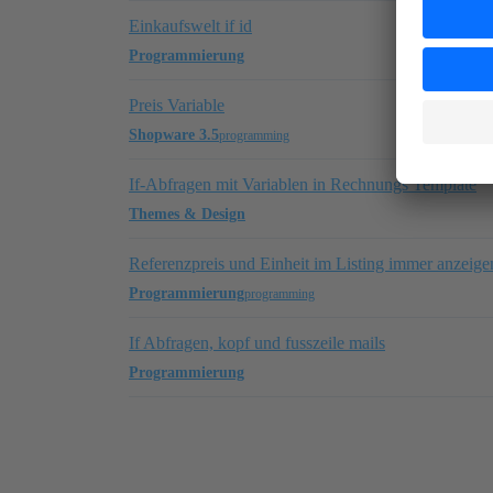
Einkaufswelt if id
Programmierung
Preis Variable
Shopware 3.5
programming
If-Abfragen mit Variablen in Rechnungs Template
Themes & Design
Referenzpreis und Einheit im Listing immer anzeige
Programmierung
programming
If Abfragen, kopf und fusszeile mails
Programmierung