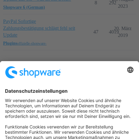
8
292
2023
Shopware 6 (German)
PayPal Sofortige
Zahlungsbestätigung schlägt fehl seit
20. März
47
4019
Update
2019
Plugins
offizielle-shopware-
Startseite
Kategorien
Richtlinien
Nutzungsbedingungen
Datenschutzerklärung
Angetrieben von
Discourse
, beste Erfahrung mit aktiviertem
JavaScript