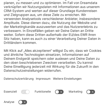
community@shopware.com
Company
Newsletter
Press
Contact
Jobs
Store
Shopware 6 Handbook by
Splendid (German)
Shopware 6 - Product Feedback &
Ideas