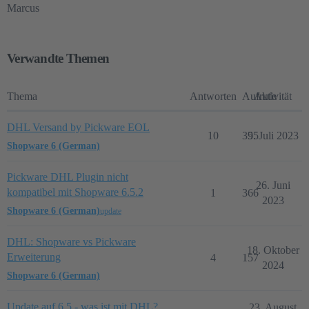
Marcus
Verwandte Themen
Thema
Antworten
Aufrufe
Aktivität
DHL Versand by Pickware EOL
10
395
5. Juli 2023
Shopware 6 (German)
Pickware DHL Plugin nicht
26. Juni
kompatibel mit Shopware 6.5.2
1
366
2023
Shopware 6 (German)
update
DHL: Shopware vs Pickware
18. Oktober
Erweiterung
4
157
2024
Shopware 6 (German)
Update auf 6.5 - was ist mit DHL?
23. August