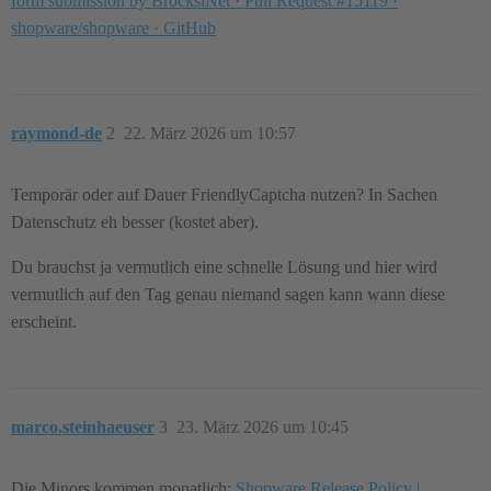
form submission by BrocksiNet · Pull Request #15119 ·
shopware/shopware · GitHub
raymond-de
2
22. März 2026 um 10:57
Temporär oder auf Dauer FriendlyCaptcha nutzen? In Sachen
Datenschutz eh besser (kostet aber).
Du brauchst ja vermutlich eine schnelle Lösung und hier wird
vermutlich auf den Tag genau niemand sagen kann wann diese
erscheint.
marco.steinhaeuser
3
23. März 2026 um 10:45
Die Minors kommen monatlich:
Shopware Release Policy |