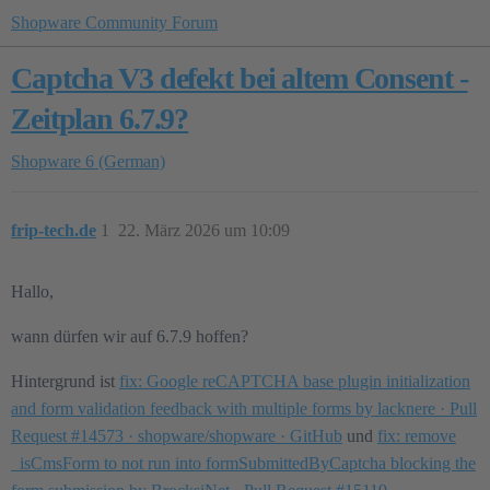
Shopware Community Forum
Captcha V3 defekt bei altem Consent -
Zeitplan 6.7.9?
Shopware 6 (German)
frip-tech.de
1
22. März 2026 um 10:09
Hallo,
wann dürfen wir auf 6.7.9 hoffen?
Hintergrund ist
fix: Google reCAPTCHA base plugin initialization
and form validation feedback with multiple forms by lacknere · Pull
Request #14573 · shopware/shopware · GitHub
und
fix: remove
_isCmsForm to not run into formSubmittedByCaptcha blocking the