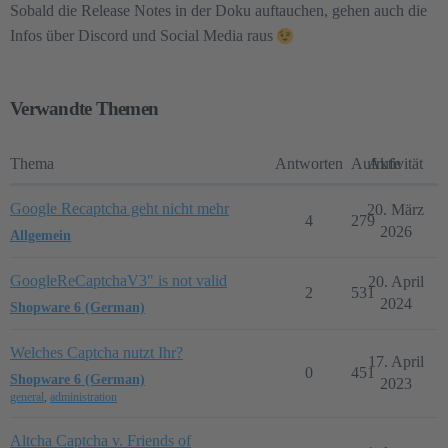
Sobald die Release Notes in der Doku auftauchen, gehen auch die
Infos über Discord und Social Media raus
Verwandte Themen
Thema
Antworten
Aufrufe
Aktivität
Google Recaptcha geht nicht mehr
20. März
4
279
2026
Allgemein
GoogleReCaptchaV3" is not valid
20. April
2
531
2024
Shopware 6 (German)
Welches Captcha nutzt Ihr?
17. April
0
451
Shopware 6 (German)
2023
general
,
administration
Altcha Captcha v. Friends of