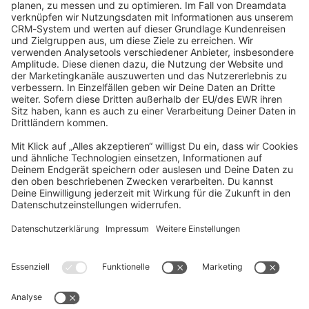
community@shopware.com
Company
Newsletter
Press
Contact
Jobs
Store
Shopware 6 Handbook by
Splendid (German)
Shopware 6 - Product Feedback &
Ideas