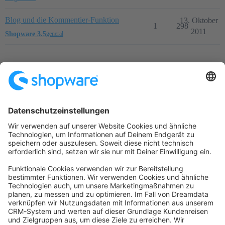
Blog und die Kommentier-Funktion
13. Oktober
1
298
2011
Shopware 3.5
general
Startseite
Kategorien
Richtlinien
Nutzungsbedingungen
Datenschutzerklärung
Angetrieben von
Discourse
, beste Erfahrung mit aktiviertem
JavaScript