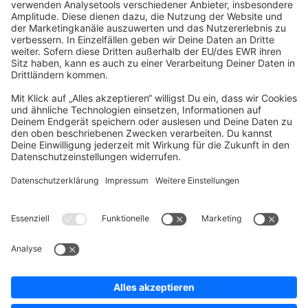
community@shopware.com
Company
Newsletter
Press
Contact
Jobs
Store
Shopware 6 Handbook by
Splendid (German)
Shopware 6 - Product Feedback &
Ideas
Terms & Conditions
Privacy
Legal notice
Sitemap
Cookie settings