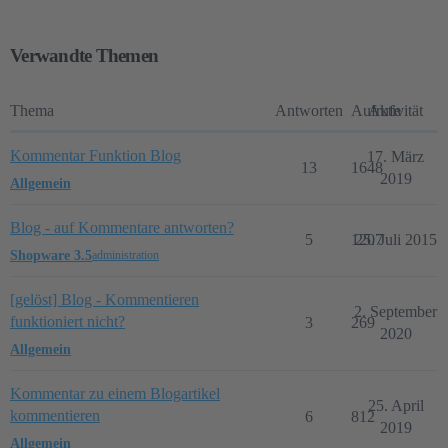
Verwandte Themen
Thema
Antworten
Aufrufe
Aktivität
Kommentar Funktion Blog
17. März
13
1648
2019
Allgemein
Blog - auf Kommentare antworten?
5
1207
25. Juli 2015
Shopware 3.5
administration
[gelöst] Blog - Kommentieren
2. September
funktioniert nicht?
3
269
2020
Allgemein
Kommentar zu einem Blogartikel
25. April
kommentieren
6
812
2019
Allgemein