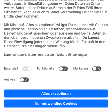
Company
Newsletter
Press
Contact
Jobs
Store
Shopware 6 Handbook by
Splendid (German)
Shopware 6 - Product Feedback &
Ideas
Terms & Conditions
Privacy
Legal notice
Sitemap
Cookie settings