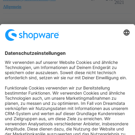
2021
Allgemein
Startseite
Kategorien
Richtlinien
Nutzungsbedingungen
Datenschutzerklärung
Angetrieben von
Discourse
, beste Erfahrung mit aktiviertem
JavaScript
community@shopware.com