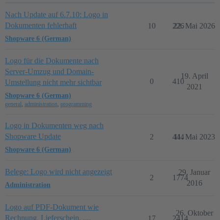
Nach Update auf 6.7.10: Logo in
Dokumenten fehlerhaft
10
226
22. Mai 2026
Shopware 6 (German)
Logo für die Dokumente nach
Server-Umzug und Domain-
19. April
0
410
Umstellung nicht mehr sichtbar
2021
Shopware 6 (German)
general
,
administration
,
programming
Logo in Dokumenten weg nach
Shopware Update
2
444
11. Mai 2023
Shopware 6 (German)
Belege: Logo wird nicht angezeigt
29. Januar
2
1774
2016
Administration
Logo auf PDF-Dokument wie
26. Oktober
Rechnung, Lieferschein, ....
17
2414