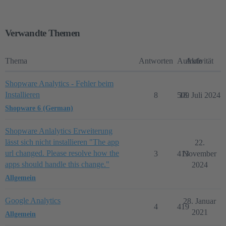
Verwandte Themen
Thema
Antworten
Aufrufe
Aktivität
Shopware Analytics - Fehler beim
Installieren
8
509
18. Juli 2024
Shopware 6 (German)
Shopware Anlalytics Erweiterung
lässt sich nicht installieren "The app
22.
url changed. Please resolve how the
3
413
November
apps should handle this change."
2024
Allgemein
Google Analytics
28. Januar
4
419
2021
Allgemein