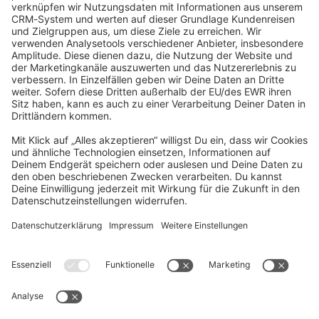
community@shopware.com
Company
Newsletter
Press
Contact
Jobs
Store
Shopware 6 Handbook by
Splendid (German)
Shopware 6 - Product Feedback &
Ideas