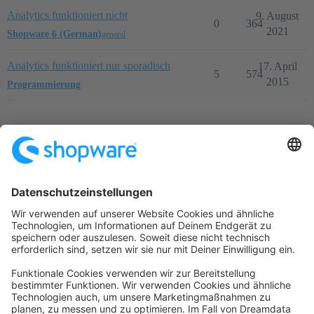
Analytics funktioniert nicht
9. August
0
364
2021
Shopware 6 (German)
general
Analytics funktioniert nur sporadisch
17. April
5
574
2015
Programmierung
Startseite
Kategorien
Richtlinien
Nutzungsbedingungen
Datenschutzerklärung
Angetrieben von
Discourse
, beste Erfahrung mit aktiviertem
JavaScript