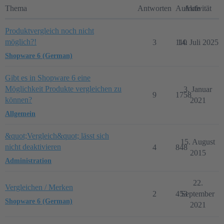
Thema
Antworten
Aufrufe
Aktivität
Produktvergleich noch nicht
möglich?!
3
110
14. Juli 2025
Shopware 6 (German)
Gibt es in Shopware 6 eine
Möglichkeit Produkte vergleichen zu
3. Januar
9
1758
können?
2021
Allgemein
&quot;Vergleich&quot; lässt sich
15. August
nicht deaktivieren
4
848
2015
Administration
22.
Vergleichen / Merken
2
453
September
Shopware 6 (German)
2021