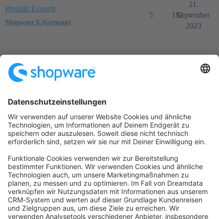
21.
Produkt Exporte
5
182
September
Shopware 6 (German)
2023
Startseite
Kategorien
Richtlinien
Nutzungsbedingungen
Datenschutzerklärung
Angetrieben von
Discourse
, beste Erfahrung mit aktiviertem
JavaScript