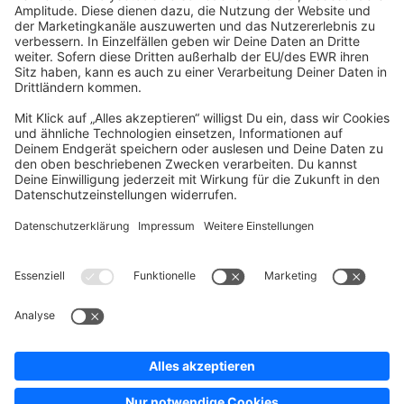
community@shopware.com
Company
Newsletter
Press
Contact
Jobs
Store
Shopware 6 Handbook by
Splendid (German)
Shopware 6 - Product Feedback &
Ideas
Terms & Conditions
Privacy
Legal notice
Sitemap
Cookie settings