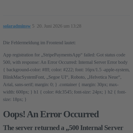
solaradminsw
5
20. Juni 2026 um 13:28
Die Fehlermeldung im Frontend lautet:
App registration for „StripePaymentsApp“ failed: Got status code
500, with response: An Error Occurred: Internal Server Error body
{ background-color:
#fff
; color:
#222
; font: 16px/1.5 -apple-system,
BlinkMacSystemFont, „Segoe UI“, Roboto, „Helvetica Neue“,
Arial, sans-serif; margin: 0; } .container { margin: 30px; max-
width: 600px; } h1 { color:
#dc3545
; font-size: 24px; } h2 { font-
size: 18px; }
Oops! An Error Occurred
The server returned a „500 Internal Server