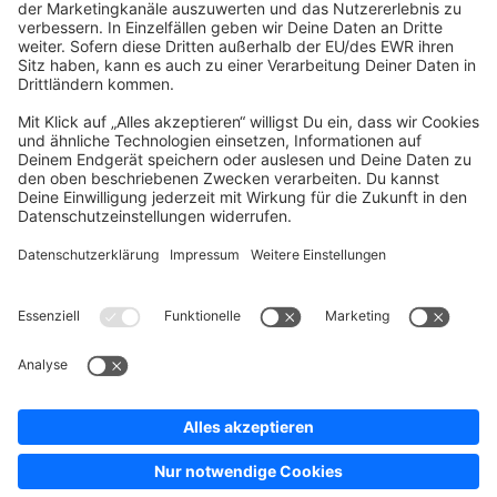
Company
Newsletter
Press
Contact
Jobs
Store
Shopware 6 Handbook by
Splendid (German)
Shopware 6 - Product Feedback &
Ideas
Terms & Conditions
Privacy
Legal notice
Sitemap
Cookie settings