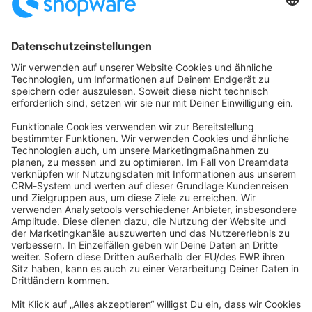
Startseite
Kategorien
Richtlinien
Nutzungsbedingungen
Datenschutzerklärung
Angetrieben von
Discourse
, beste Erfahrung mit aktiviertem
JavaScript
community@shopware.com
Company
Newsletter
Press
Contact
Jobs