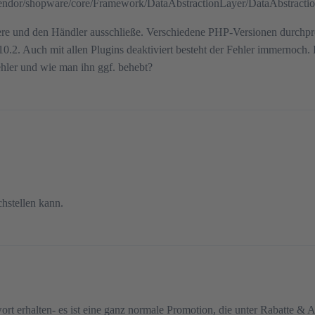
/vendor/shopware/core/Framework/DataAbstractionLayer/DataAbstract
re und den Händler ausschließe. Verschiedene PHP-Versionen durchprobie
.10.2. Auch mit allen Plugins deaktiviert besteht der Fehler immernoch.
hler und wie man ihn ggf. behebt?
chstellen kann.
t erhalten- es ist eine ganz normale Promotion, die unter Rabatte & Ak