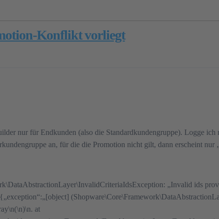
motion-Konflikt vorliegt
lebuilder nur für Endkunden (also die Standardkundengruppe). Logge ich
undengruppe an, für die die Promotion nicht gilt, dann erscheint nur „
aAbstractionLayer\InvalidCriteriaIdsException: „Invalid ids provided
 {„exception“:„[object] (Shopware\Core\Framework\DataAbstractionLaye
ay\n(\n)\n. at