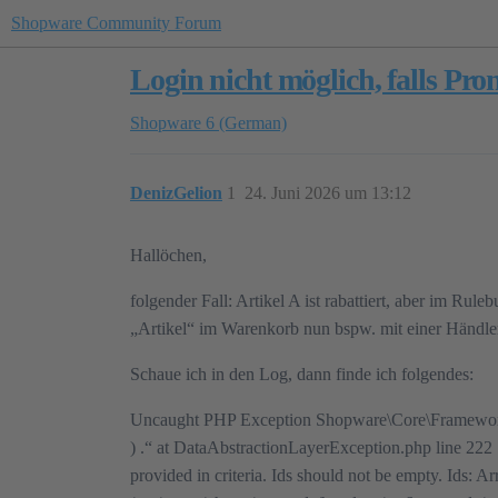
Shopware Community Forum
Login nicht möglich, falls Pro
Shopware 6 (German)
DenizGelion
1
24. Juni 2026 um 13:12
Hallöchen,
folgender Fall: Artikel A ist rabattiert, aber im Ru
„Artikel“ im Warenkorb nun bspw. mit einer Händlerk
Schaue ich in den Log, dann finde ich folgendes:
Uncaught PHP Exception Shopware\Core\Framework\Dat
) .“ at DataAbstractionLayerException.php line 222
provided in criteria. Ids should not be empty. Ids: Arr