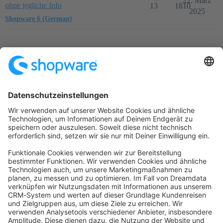
22. März
ohne jegliche Info
13
1810
2025
Shopware 6 (German)
Startseite
Kategorien
Richtlinien
Nutzungsbedingungen
Datenschutzerklärung
Angetrieben von
Discourse
, beste Erfahrung mit aktiviertem
JavaScript
community@shopware.com