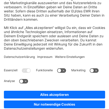
Company
Newsletter
Press
Contact
Jobs
Store
Shopware 6 Handbook by
Splendid (German)
Shopware 6 - Product Feedback &
Ideas
Terms & Conditions
Privacy
Legal notice
Sitemap
Cookie settings