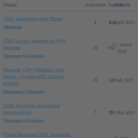
Thema
Antworten
Aufrufe
Aktivität
GMV ausrechnen ohne Plugin
4
304
2. April 2025
Allgemein
GMV korrekt anzeigen im SW6
15. Januar
Backend
25
361
2026
Shopware 6 (German)
Manuelle GMV-Meldung ohne
Plugin – ist diese SQL-Abfrage
35
530
2. Juli 2025
korrekt?
Shopware 6 (German)
GMV Reporting im Backend
verschwunden
7
151
20. Mai 2026
Shopware 6 (German)
Plugin Shopware GMV Reporting