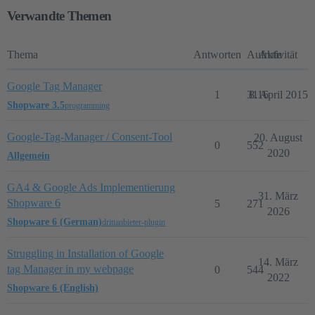
Verwandte Themen
Thema
Antworten
Aufrufe
Aktivität
Google Tag Manager
1
3116
8. April 2015
Shopware 3.5
programming
Google-Tag-Manager / Consent-Tool
20. August
0
552
2020
Allgemein
GA4 & Google Ads Implementierung
31. März
Shopware 6
5
271
2026
Shopware 6 (German)
drittanbieter-plugin
Struggling in Installation of Google
14. März
tag Manager in my webpage
0
544
2022
Shopware 6 (English)