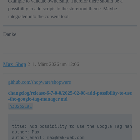
example to validate ownership. Therefor there should be a
possibility to add scripts to the storefront theme. Maybe
integrated into the consent tool.
Danke
Max_Shop
2
1. März 2026 um 12:06
github.com/shopware/shopware
changelog/release-6-7-0-0/2025-02-08-add-possibility-to-use
-the-google-tag-manager.md
4302621a1
---

title: Add possibility to use the Google Tag Manager
author: Max

author_email: max@swk-web.com
