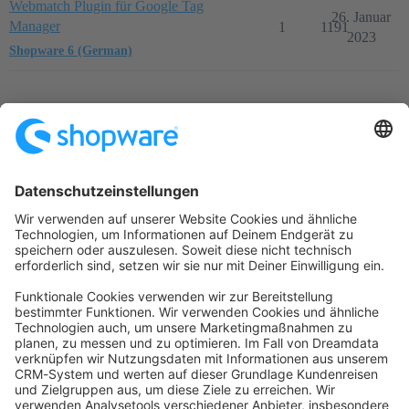
Webmatch Plugin für Google Tag
26. Januar
Manager
1
1191
2023
Shopware 6 (German)
Startseite
Kategorien
Richtlinien
Nutzungsbedingungen
Datenschutzerklärung
Angetrieben von
Discourse
, beste Erfahrung mit aktiviertem
JavaScript