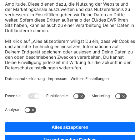
community@shopware.com
Company
Newsletter
Press
Contact
Jobs
Store
Shopware 6 Handbook by
Splendid (German)
Shopware 6 - Product Feedback &
Ideas
Terms & Conditions
Privacy
Legal notice
Sitemap
Cookie settings