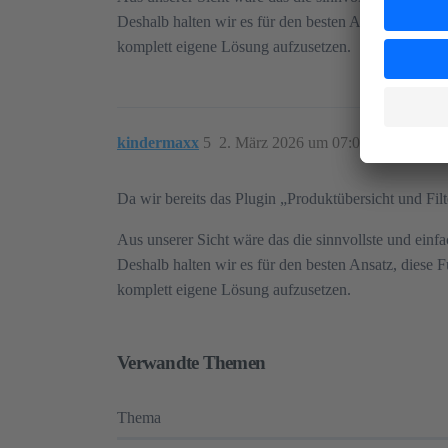
Deshalb halten wir es für den besten Ansatz, diese F
komplett eigene Lösung aufzusetzen.
kindermaxx
5
2. März 2026 um 07:03
Da wir bereits das Plugin „Produktübersicht und Fil
Aus unserer Sicht wäre das die sinnvollste und einfa
Deshalb halten wir es für den besten Ansatz, diese F
komplett eigene Lösung aufzusetzen.
Verwandte Themen
Thema