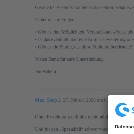
Gerade bei vielen Varianten ist das extrem zeitaufwe
Daher unsere Fragen:
• Gibt es eine Möglichkeit, Verkaufskanal-Preise als
• Ist das eventuell über eine Admin-Erweiterung od
• Gibt es ein Plugin, das diese Funktion bereitstellt?
Vielen Dank für eure Unterstützung.
Jan Willem
Max_Shop
2
27. Februar 2026 um 08:32
Ohne Erweiterung definitiv nicht möglich.
Und für den „Spezialfall“ schwer vorzustellen, dass 