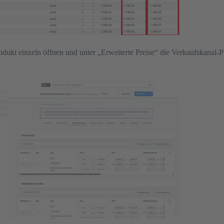
dukt einzeln öffnen und unter „Erweiterte Preise“ die Verkaufskanal-P