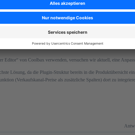
unktion (Verkaufskanal-Preise als zusätzliche Spalten) dort zu integrier
ter Editor“ von Coolbax verwenden, versuchen wir aktuell, eine Anpass
chste Lösung, da die Plugin-Struktur bereits in die Produktübersicht ein
unktion (Verkaufskanal-Preise als zusätzliche Spalten) dort zu integrier
Antw