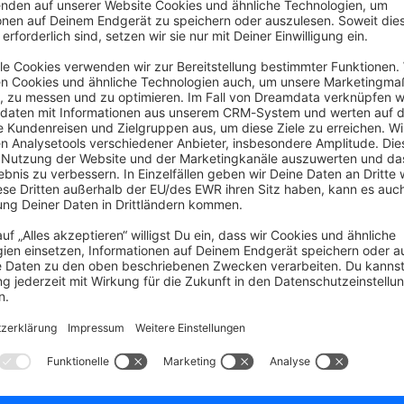
onstrukt ist dann noch etwas anders als „fixe“ Preise für einen Sub-S
meisten Kunden individuelle HTML Seiten erstellt, die per API die Date
schreiben.
xport-Workflow aufsetzen.
oduktübersicht und Filter Editor“ von Coolbax verwenden, versuchen wi
chste Lösung, da die Plugin-Struktur bereits in die Produktübersicht ein