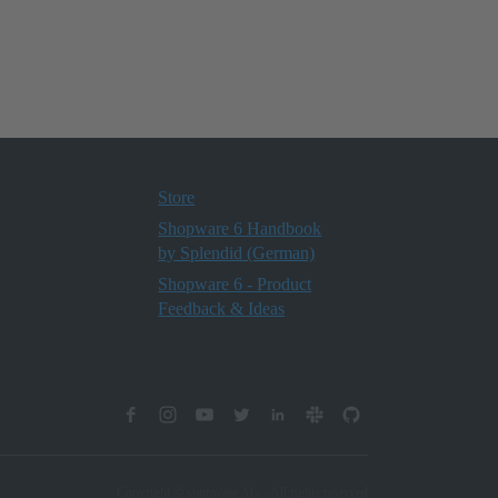
Store
Shopware 6 Handbook
by Splendid (German)
Shopware 6 - Product
Feedback & Ideas
Copyright © shopware AG - All rights reserved