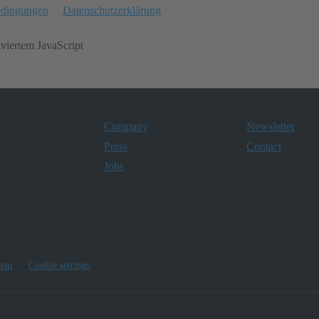
edingungen
Datenschutzerklärung
iviertem JavaScript
Company
Newsletter
Press
Contact
Jobs
map
Cookie settings