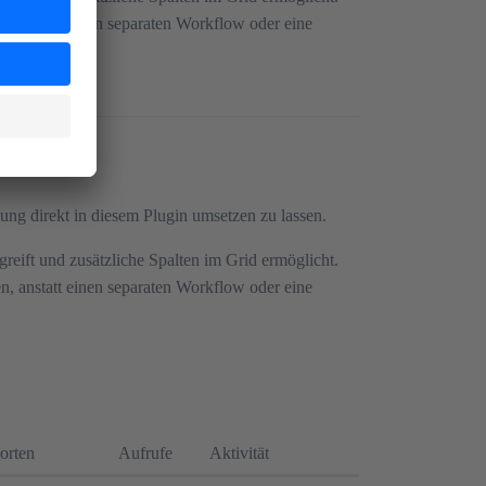
en, anstatt einen separaten Workflow oder eine
ung direkt in diesem Plugin umsetzen zu lassen.
greift und zusätzliche Spalten im Grid ermöglicht.
en, anstatt einen separaten Workflow oder eine
orten
Aufrufe
Aktivität