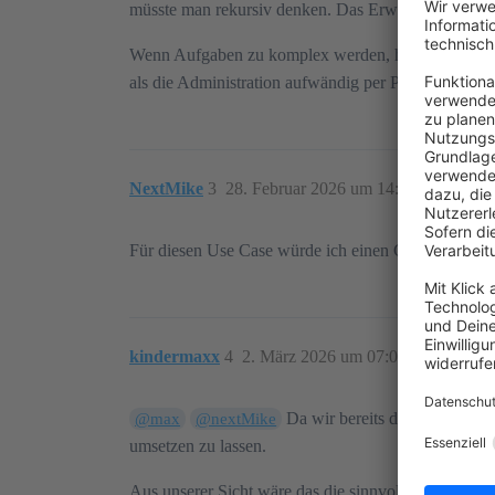
müsste man rekursiv denken. Das Erweiterte Preise K
Wenn Aufgaben zu komplex werden, habe ich für die 
als die Administration aufwändig per Plugin zu über
NextMike
3
28. Februar 2026 um 14:07
Für diesen Use Case würde ich einen CSV-Import/E
kindermaxx
4
2. März 2026 um 07:03
Da wir bereits das Plugin „Pr
@max
@nextMike
umsetzen zu lassen.
Aus unserer Sicht wäre das die sinnvollste und einfa