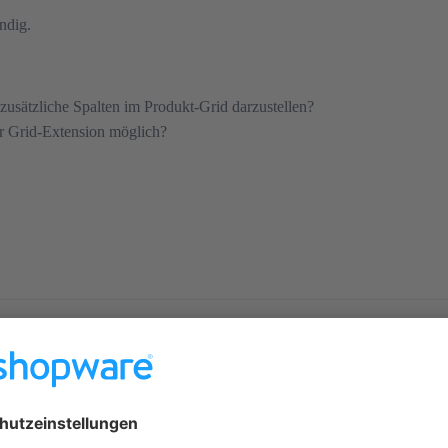
ndig.
 zusätzliche Spalten im Produkt-Grid darzustellen?
er Grid-Extension möglich?
es hier ein Plugin gibt. Die Erweiterte Preise könnten theoretisch ja M