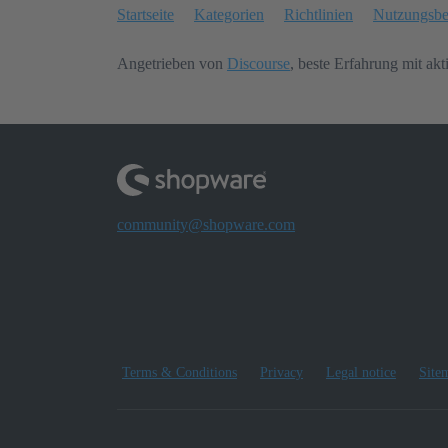
Startseite
Kategorien
Richtlinien
Nutzungsb
Angetrieben von
Discourse
, beste Erfahrung mit akt
community@shopware.com
Terms & Conditions
Privacy
Legal notice
Site