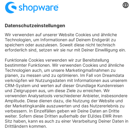
Startseite
Kategorien
Richtlinien
Nutzungsbedingungen
Datenschutzerklärung
Angetrieben von
Discourse
, beste Erfahrung mit aktiviertem
JavaScript
community@shopware.com
Company
Newsletter
Press
Contact