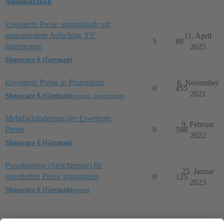
Administration
Erweiterte Preise automatisch mit
prozentualem Aufschlag XY
11. April
5
88
hinterlegen!
2025
Shopware 6 (German)
Erweiterte Preise in Prozentsatz
6. November
0
455
2021
Shopware 6 (German)
general
,
programming
Mehrfachänderung der Erweiterte
9. Februar
Preise
0
598
2022
Shopware 6 (German)
Pseudopreise (Steichpreise) für
25. Januar
erweiterten Preise importieren
0
125
2023
Shopware 6 (German)
general