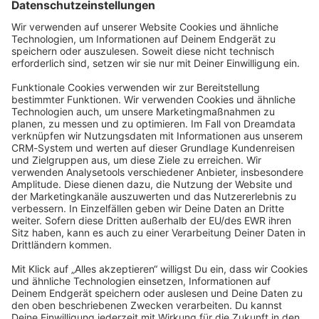
Datenschutzerklärung
Angetrieben von
Discourse
, beste Erfahrung mit aktiviertem
JavaScript
community@shopware.com
Company
Newsletter
Press
Contact
Jobs
Store