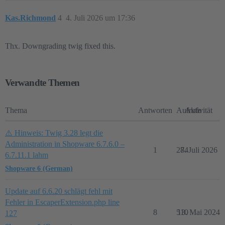
Kas.Richmond
4
4. Juli 2026 um 17:36
Thx. Downgrading twig fixed this.
Verwandte Themen
Thema
Antworten
Aufrufe
Aktivität
⚠️ Hinweis: Twig 3.28 legt die
Administration in Shopware 6.7.6.0 –
1
284
7. Juli 2026
6.7.11.1 lahm
Shopware 6 (German)
Update auf 6.6.20 schlägt fehl mit
Fehler in EscaperExtension.php line
8
510
13. Mai 2024
127