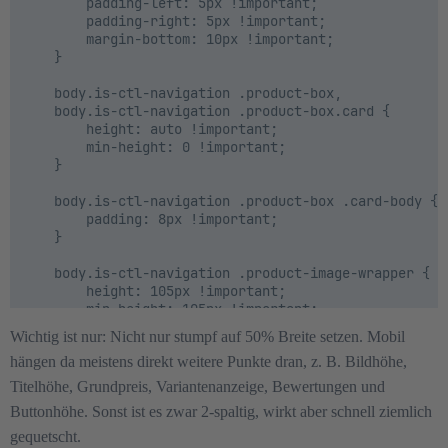
        padding-left: 5px !important;

        padding-right: 5px !important;

        margin-bottom: 10px !important;

    }

    body.is-ctl-navigation .product-box,

    body.is-ctl-navigation .product-box.card {

        height: auto !important;

        min-height: 0 !important;

    }

    body.is-ctl-navigation .product-box .card-body {

        padding: 8px !important;

    }

    body.is-ctl-navigation .product-image-wrapper {

        height: 105px !important;

        min-height: 105px !important;

        margin-bottom: 6px !important;

Wichtig ist nur: Nicht nur stumpf auf 50% Breite setzen. Mobil
    }

hängen da meistens direkt weitere Punkte dran, z. B. Bildhöhe,
    body.is-ctl-navigation .product-image {

Titelhöhe, Grundpreis, Variantenanzeige, Bewertungen und
        max-height: 100px !important;

Buttonhöhe. Sonst ist es zwar 2-spaltig, wirkt aber schnell ziemlich
        object-fit: contain !important;

    }

gequetscht.