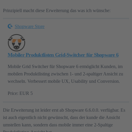
    body.is-ctl-navigation .product-price {

        font-size: 14px !important;

Prinzipiell macht diese Erweiterung das was ich wünsche:
        line-height: 1.25 !important;

    }

Shopware Store
    body.is-ctl-navigation .product-price-unit,

    body.is-ctl-navigation .price-unit-content,

    body.is-ctl-navigation .price-unit-reference {

        font-size: 10.5px !important;

        line-height: 1.25 !important;

Mobiler Produktlisten Grid-Switcher für Shopware 6
        color: #6f7f8f !important;

    }

Mobile Grid Switcher für Shopware 6 ermöglicht Kunden, im
    body.is-ctl-navigation .product-action {

mobilen Produktlisting zwischen 1- und 2-spaltiger Ansicht zu
        margin-top: 8px !important;

wechseln. Verbessert mobile UX, Usability und Conversion.
        padding-top: 0 !important;

    }

Price: EUR 5
    body.is-ctl-navigation .product-action .btn {

        min-height: 38px !important;

        padding: 8px 10px !important;

Die Erweiterung ist leider erst ab Shopware 6.6.0.0. verfügbar. Es
        font-size: 14px !important;

ist auch eigentlich nicht gewünscht, dass der kunde die Ansicht
    }

}

umstellen kann, sondern dass mobile immer eine 2-Spaltige