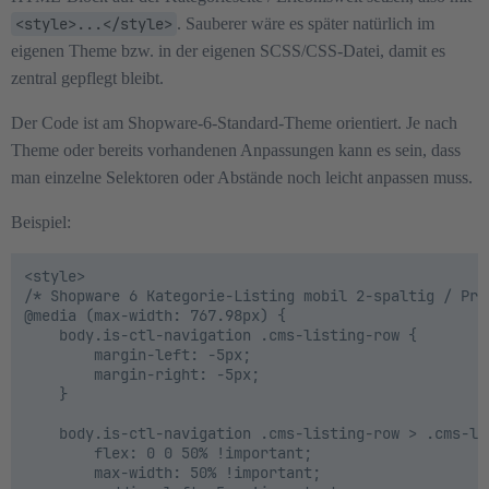
<style>...</style>
. Sauberer wäre es später natürlich im
eigenen Theme bzw. in der eigenen SCSS/CSS-Datei, damit es
zentral gepflegt bleibt.
Der Code ist am Shopware-6-Standard-Theme orientiert. Je nach
Theme oder bereits vorhandenen Anpassungen kann es sein, dass
man einzelne Selektoren oder Abstände noch leicht anpassen muss.
Beispiel:
<style>

/* Shopware 6 Kategorie-Listing mobil 2-spaltig / Pra
@media (max-width: 767.98px) {

    body.is-ctl-navigation .cms-listing-row {

        margin-left: -5px;

        margin-right: -5px;

    }

    body.is-ctl-navigation .cms-listing-row > .cms-lis
        flex: 0 0 50% !important;

        max-width: 50% !important;
