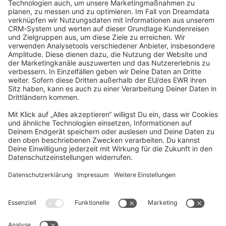
community@shopware.com
Company
Newsletter
Press
Contact
Jobs
Store
Shopware 6 Handbook by
Splendid (German)
Shopware 6 - Product Feedback &
Ideas