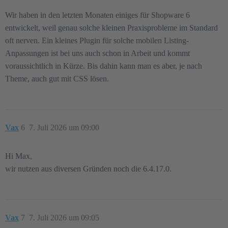
    body.is-ctl-navigation .product-name,

Wir haben in den letzten Monaten einiges für Shopware 6
    body.is-ctl-navigation .product-name a {

entwickelt, weil genau solche kleinen Praxisprobleme im Standard
        font-size: 14px !important;

        line-height: 1.28 !important;

oft nerven. Ein kleines Plugin für solche mobilen Listing-
        min-height: 36px !important;

Anpassungen ist bei uns auch schon in Arbeit und kommt
        margin-bottom: 6px !important;

voraussichtlich in Kürze. Bis dahin kann man es aber, je nach
        font-weight: 600 !important;

    }

Theme, auch gut mit CSS lösen.
    body.is-ctl-navigation .product-rating,

    body.is-ctl-navigation .product-cheapest-price,

    body.is-ctl-navigation .product-variant-characteri
    body.is-ctl-navigation .product-variant-characteri
Vax
6
7. Juli 2026 um 09:00
        display: none !important;

    }

Hi Max,
    body.is-ctl-navigation .product-price-info,

    body.is-ctl-navigation .product-price-wrapper {

wir nutzen aus diversen Gründen noch die 6.4.17.0.
        height: auto !important;

        min-height: 0 !important;

        padding: 0 !important;

        margin-bottom: 6px !important;

    }

Vax
7
7. Juli 2026 um 09:05