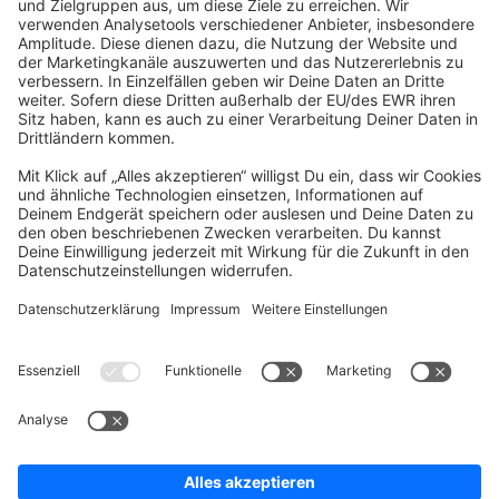
community@shopware.com
Company
Newsletter
Press
Contact
Jobs
Store
Shopware 6 Handbook by
Splendid (German)
Shopware 6 - Product Feedback &
Ideas