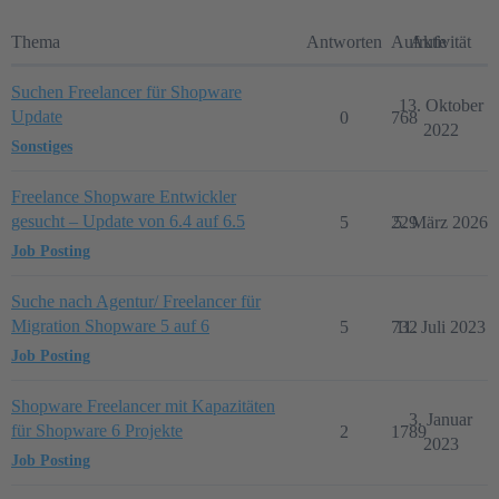
Thema
Antworten
Aufrufe
Aktivität
Suchen Freelancer für Shopware
13. Oktober
Update
0
768
2022
Sonstiges
Freelance Shopware Entwickler
gesucht – Update von 6.4 auf 6.5
5
229
5. März 2026
Job Posting
Suche nach Agentur/ Freelancer für
Migration Shopware 5 auf 6
5
732
11. Juli 2023
Job Posting
Shopware Freelancer mit Kapazitäten
3. Januar
für Shopware 6 Projekte
2
1789
2023
Job Posting