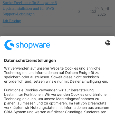
Suche Freelancer für Shopware 6
Updateinstallation und für SW6-
20. April
3
152
Support-Leistungen
2026
Job Posting
Startseite
Kategorien
Richtlinien
Nutzungsbedingungen
Datenschutzerklärung
Angetrieben von
Discourse
, beste Erfahrung mit aktiviertem
JavaScript