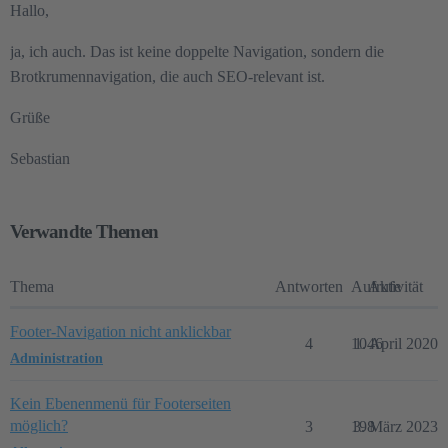
Hallo,
ja, ich auch. Das ist keine doppelte Navigation, sondern die
Brotkrumennavigation, die auch SEO-relevant ist.
Grüße
Sebastian
Verwandte Themen
Thema
Antworten
Aufrufe
Aktivität
Footer-Navigation nicht anklickbar
4
1046
1. April 2020
Administration
Kein Ebenenmenü für Footerseiten
möglich?
3
198
3. März 2023