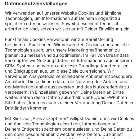
Datenschutzerklärung
Angetrieben von
Discourse
, beste Erfahrung mit aktiviertem
JavaScript
community@shopware.com
Company
Newsletter
Press
Contact
Jobs
Store