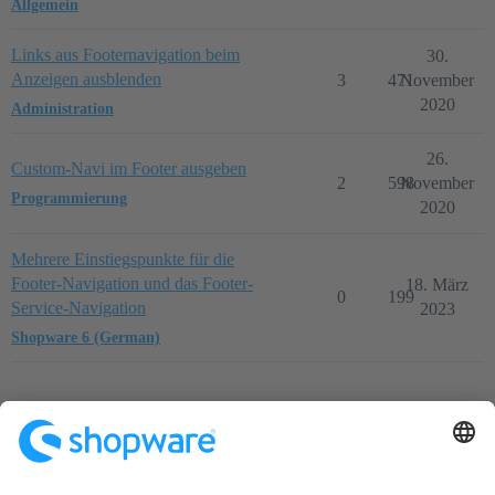
Allgemein
Links aus Footernavigation beim
30.
Anzeigen ausblenden
3
471
November
2020
Administration
26.
Custom-Navi im Footer ausgeben
2
598
November
Programmierung
2020
Mehrere Einstiegspunkte für die
Footer-Navigation und das Footer-
18. März
0
199
Service-Navigation
2023
Shopware 6 (German)
Startseite
Kategorien
Richtlinien
Nutzungsbedingungen