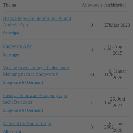
Thema
Antworten
Aufrufe
Aktivität
Biete: Shopware Storefront iOS und
Android App
0
378
6. März 2023
Sonstiges
Shopware APP
11. August
3
925
2015
Sonstiges
Welche Erweiterungen fehlen eurer
9. Januar
Meinung nach in Shopware 6
34
1128
2026
Shopware 6 (German)
Pushly - Shopware Shopping App
26. Juni
sucht Betatester
1
152
2023
Shopware 6 (German)
Native iOS/ Android App
6. Januar
3
2662
2020
Allgemein