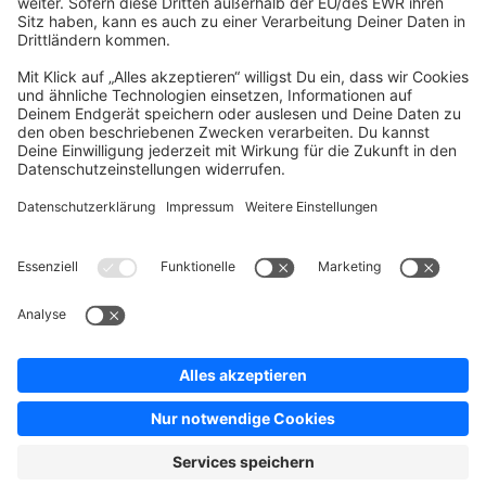
Company
Newsletter
Press
Contact
Jobs
Store
Shopware 6 Handbook by
Splendid (German)
Shopware 6 - Product Feedback &
Ideas
Terms & Conditions
Privacy
Legal notice
Sitemap
Cookie settings
Copyright © shopware AG - All rights reserved