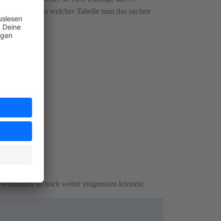
r beschreiben in welcher Tabelle man das suchen
der ?!
 weiteres.
s vermutlich so noch weiter eingrenzen können: