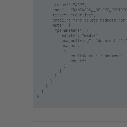
      "status": "409",

      "code": "FRAMEWORK__DELETE_RESTRIC
      "title": "Conflict",

      "detail": "The delete request for 
      "meta": {

        "parameters": {

          "entity": "media",

          "usagesString": "document (1)"
          "usages": [

            {

              "entityName": "document",

              "count": 1

            }

          ]

        }

      }

    }

  ]

}
