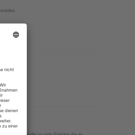
n werden.
 da waren entweder so viele Einträge das es