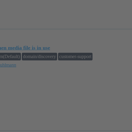
n media file is in use
rm(Default)
domain/discovery
customer-support
uhlmann