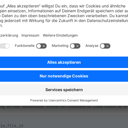
document” nicht gefunden. Vielleicht könntet ihr das noch etwas genaue
mmer bedeutet ja meines Erachtens das es in einem einizigen hängt o
e Zeit.
ktuell kein System mit dem Fehler habe bzw. das nachstellen kann so ohne
m SQL Befehl erstmel bekommen:
ULL;
sichg um eine Mediendatei, welche ein Dokument ist. Dann solltest du e
ia_file_id
