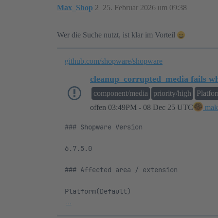
Max_Shop
2
25. Februar 2026 um 09:38
Wer die Suche nutzt, ist klar im Vorteil
github.com/shopware/shopware
cleanup_corrupted_media fails whe
component/media
priority/high
Platfo
offen
03:49PM - 08 Dec 25 UTC
mak
### Shopware Version

6.7.5.0

### Affected area / extension

…