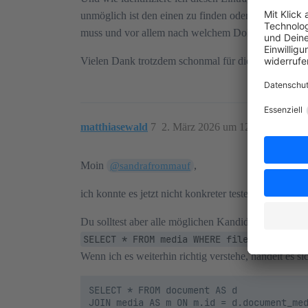
unmöglich ist den einen zu finden oder ich habe" “
muss und vor allem nach welchem Dokument, die Kla
Vielen Dank trotzdem schonmal für die Hilfe und eur
matthiasewald
7
2. März 2026 um 12:47
Moin
,
@sandrafrommauf
ich konnte es jetzt nicht konkreter testen, da ich a
Du solltest aber alle möglichen Kandidaten mit de
SELECT * FROM media WHERE file_size is N
Wenn ich es weiterhin richtig verstehe, handelt es 
SELECT * FROM document AS d

JOIN media AS m ON m.id = d.document_med