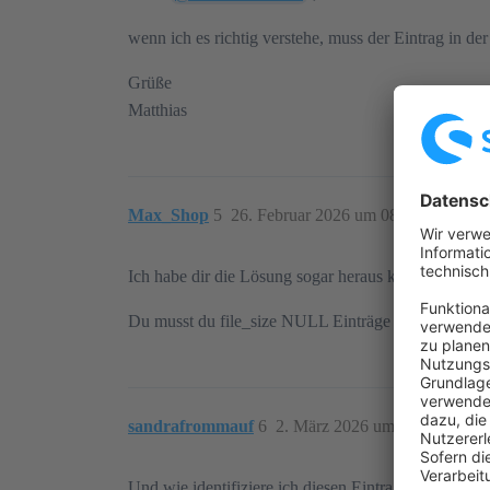
wenn ich es richtig verstehe, muss der Eintrag in de
Grüße
Matthias
Max_Shop
5
26. Februar 2026 um 08:49
Ich habe dir die Lösung sogar heraus kopiert.
Du musst du file_size NULL Einträge beseitigen, en
sandrafrommauf
6
2. März 2026 um 11:39
Und wie identifiziere ich diesen Eintrag ? Ich hab