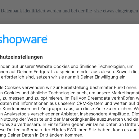
r Datenbank identifiziert werden und bei der file_size etwas eingetrage
tweder indem du ihnen einen Wert gibst oder löscht.
e in der Datenbank schonmal geschaut auf Max_Shop letzte Antwort aber