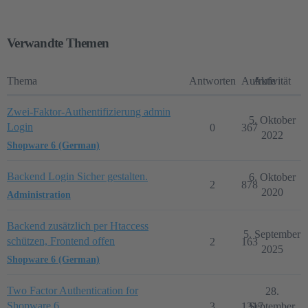
Verwandte Themen
Thema
Antworten
Aufrufe
Aktivität
Zwei-Faktor-Authentifizierung admin
5. Oktober
Login
0
367
2022
Shopware 6 (German)
Backend Login Sicher gestalten.
6. Oktober
2
878
2020
Administration
Backend zusätzlich per Htaccess
5. September
schützen, Frontend offen
2
163
2025
Shopware 6 (German)
Two Factor Authentication for
28.
Shopware 6
3
1317
September