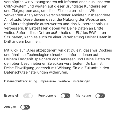
community@shopware.com
Company
Newsletter
Press
Contact
Jobs
Store
Shopware 6 Handbook by
Splendid (German)
Shopware 6 - Product Feedback &
Ideas