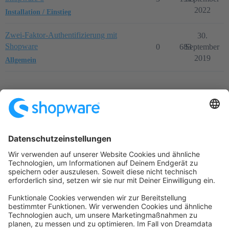
2022
Installation / Einstieg
Zwei-Faktor-Authentifizierung mit
30.
Shopware
0
683
September
2019
Allgemein
Startseite
Kategorien
Richtlinien
Nutzungsbedingungen
Datenschutzerklärung
Angetrieben von
Discourse
, beste Erfahrung mit aktiviertem
JavaScript